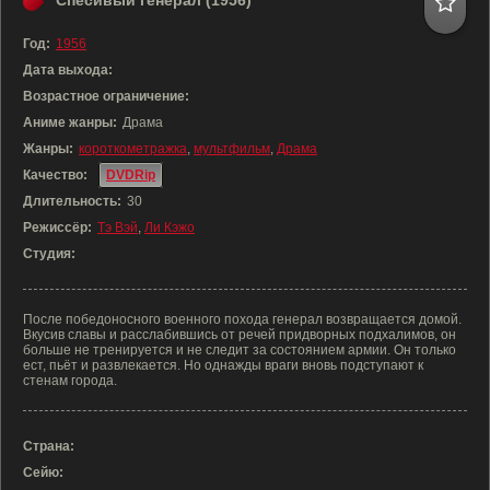
Спесивый генерал (1956)
Год:
1956
Дата выхода:
Возрастное ограничение:
Аниме жанры:
Драма
Жанры:
короткометражка
,
мультфильм
,
Драма
Качество:
DVDRip
Длительность:
30
Режиссёр:
Тэ Вэй
,
Ли Кэжо
Студия:
После победоносного военного похода генерал возвращается домой.
Вкусив славы и расслабившись от речей придворных подхалимов, он
больше не тренируется и не следит за состоянием армии. Он только
ест, пьёт и развлекается. Но однажды враги вновь подступают к
стенам города.
Страна:
Сейю: