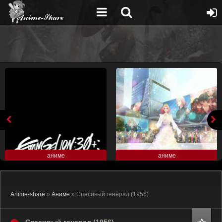
аниме
аниме
Anime-share
»
Аниме
» Спесивый генерал (1956)