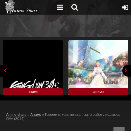
аниме
аниме
Anime-share
»
Аниме
» Героем я, увы, не стал, зато работу подыскал
OVA (2014)