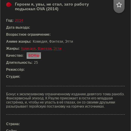
Героем я, увы, не стал, зато работу
подыскал OVA (2014)
Год:
2014
Дата выхода:
Возрастное ограничение:
Аниме жанры:
Комедия, Фэнтези, Этти
Жанры:
Комедия
,
Фэнтези
,
Этти
Качество:
BDRip
Длительность:
25
Режиссёр:
Студия:
Бонус к эксклюзивному ограниченному изданию девятого тома ранобэ.
Фансервисный эпизод. К Раулю приезжает в гости его младшая
сестрёнка, и, чтобы не упасть в её глазах, он со своими друзьями
разыгрывает геройскую постановку на горячих источниках.
Страна: