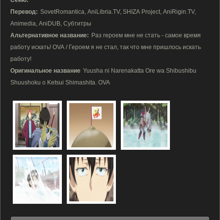
Сейю:
Перевод:
SovetRomantica, AniLibria.TV, SHIZA Project, AniRigin.TV,
Animedia, AniDUB, Субтитры
Альтернативное название:
Раз героем мне не стать - самое время
работу искать! OVA / Героем я не стал, так что мне пришлось искать
работу!
Оригинальное название
Yuusha ni Narenakatta Ore wa Shibushibu
Shuushoku o Ketsui Shimashita. OVA