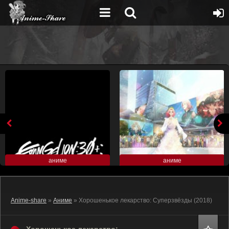
аниме
аниме
Anime-share
»
Аниме
» Хорошенькое лекарство: Суперзвёзды (2018)