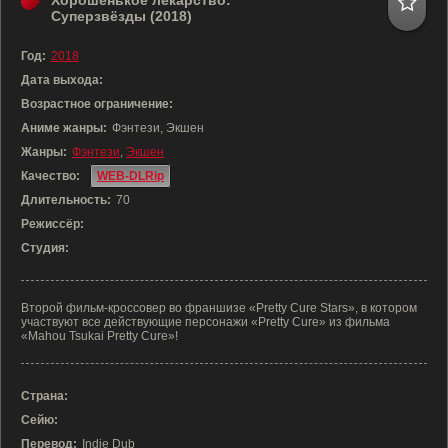
Хорошенькое лекарство:
Суперзвёзды (2018)
Год:
2018
Дата выхода:
Возрастное ограничение:
Аниме жанры:
Фэнтези, Экшен
Жанры:
Фэнтези
,
Экшен
Качество:
WEB-DLRip
Длительность:
70
Режиссёр:
Студия:
Второй фильм-кроссовер во франшизе «Pretty Cure Stars», в котором
участвуют все действующие персонажи «Pretty Cure» из фильма
«Mahou Tsukai Pretty Cure»!
Страна:
Сейю:
Перевод:
Indie Dub