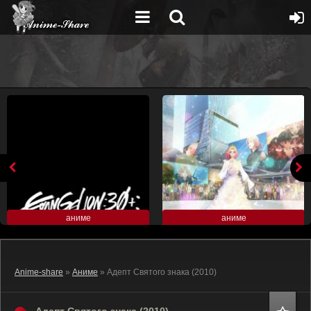
аниме
аниме
Anime-share
»
Аниме
» Адепт Святого знака (2010)