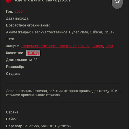
Адепт Святого знака (2010)
Год:
2010
Дата выхода:
Возрастное ограничение:
Аниме жанры:
Сверхъестественное, Супер сила, Сэйнэн, Экшен,
Этти
Жанры:
Сверхъестественное
,
Супер сила
,
Сэйнэн
,
Экшен
,
Этти
Качество:
BDRip
Длительность:
23
Режиссёр:
Студия:
Дополнительный эпизод, события которого происходят между 10 и 11
сериями оригинального сериала.
Страна:
Сейю:
Перевод:
JeFerSon, AniDUB, Субтитры