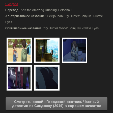
Ямадэра
Перевод:
AniStar, Amazing Dubbing, Persona99
Альтернативное название:
Gekijouban City Hunter: Shinjuku Private
Eyes
Оригинальное название
City Hunter Movie: Shinjuku Private Eyes
Смотреть онлайн Городской охотник: Частный
детектив из Синдзюку (2019) в хорошем качестве