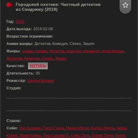
Городской охотник: Частный детектив
из Синдзюку (2019)
Год:
2019
Дата выхода:
2019-02-08
Возрастное ограничение:
Аниме жанры:
Детектив, Комедия, Сёнен, Экшен
Жанры:
аниме
,
боевик
,
детектив
,
комедия
,
криминал
,
мультфильм
,
Детектив
,
Комедия
,
Сёнен
,
Экшен
Качество:
HDTVRip
Длительность:
95
Режиссёр:
Кэндзи Кодама
Студия:
Страна:
Сейю:
Ёко Асагами
,
Тэссё Гэнда
,
Мариэ Иитоё
,
Кадзуэ Икура
,
Акира
Камия
,
Мами Кояма
,
Тика Сакамото
,
Кэйко Тода
,
Ёсими Токуи
,
Коити