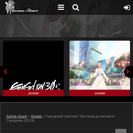
аниме
аниме
Anime-share
»
Аниме
» Городской охотник: Частный детектив из
Синдзюку (2019)