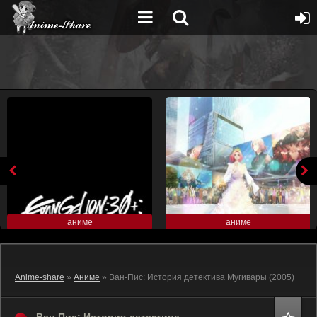
аниме
аниме
Anime-share
»
Аниме
» Ван-Пис: История детектива Мугивары (2005)