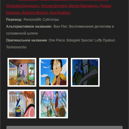
Уилльям Бондурант
,
Энтони Боулинг
,
Масая Мацукадзэ
,
Дункан
Брэннан
,
Brandon Bristow
,
Бен Брайант
Перевод:
Persona99, Субтитры
Альтернативное название:
Ван-Пис: Воспоминания детектива в
соломенной шляпе
Оригинальное название
One Piece Jidaigeki Special: Luffy Oyabun
Torimonocho