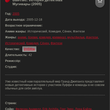
Ван-Пис: История детектива
Мугивары (2005)
Год:
2005
Дата выхода:
2005-12-18
Возрастное ограничение:
Аниме жанры:
Исторический, Комедия, Сёнен, Фэнтези
Жанры:
аниме
,
боевик
,
комедия
,
криминал
,
мультфильм
,
фэнтези
,
Исторический
,
Комедия
,
Сёнен
,
Фэнтези
Качество:
DVDRip
Длительность:
42
Режиссёр:
Студия:
Уже известный нам параллельный мир Гранд-Джипанга представляет
новые детективные истории с участием Луффи и команды в не совсем
обычных для себя амплуа.
Страна:
Сейю:
Фелесиа Анджелл
,
Erik Archilla
,
Грег Эирс
,
Лора Бэйли
,