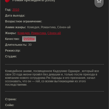
Роман президента (2010)
Год:
2010
Дата выхода:
Возрастное ограничение:
Аниме жанры:
Комедия, Романтика, Сёнен-ай
Жанры:
Комедия
,
Романтика
,
Сёнен-ай
Качество:
DVDRip
Длительность:
30
Режиссёр:
Студия:
Комедийное аниме, посвященное Кадзухико Одакаре , который все
свои 33 года жизни провёл без девушки и, только после прихода в
компанию нового сотрудника Рю Харады и его признания, начал
осознавать, что он — гей, со всеми вытекающими из этого
последствиями.
Страна:
Сейю: