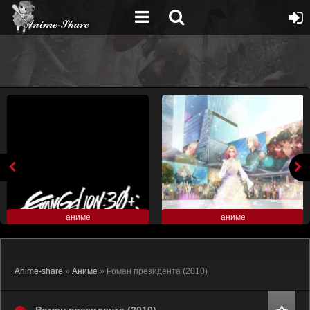
аниме
аниме
Anime-share
»
Аниме
» Роман президента (2010)