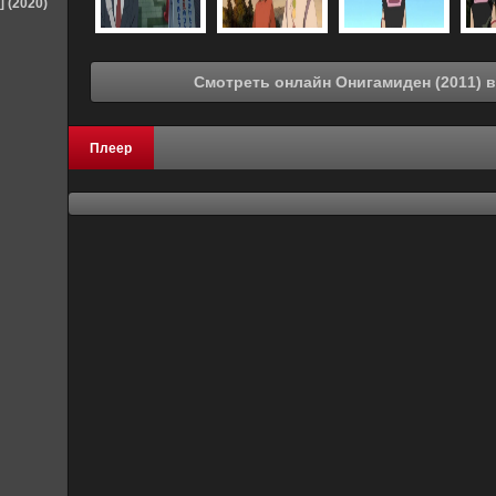
] (2020)
Смо
Плеер