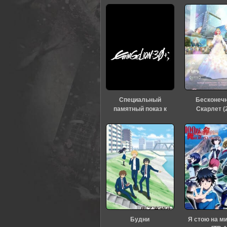
Специальный
Бесконеч
памятный показ к
Скарлет (
тридцатилетию
«Евангелиона» (2026)
Будни
Я стою на м