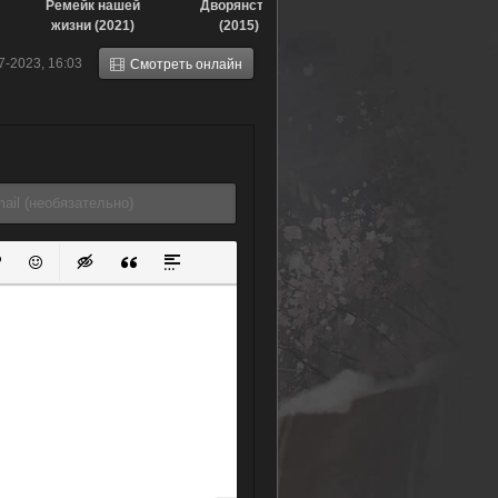
Ремейк нашей
Дворянство
жизни (2021)
(2015)
7-2023, 16:03
Смотреть онлайн
ок
й список
ь ссылку
тавить защищенную ссылку
Вставить смайлик
Вставка скрытого текста
Вставка цитаты
Вставка спойлера