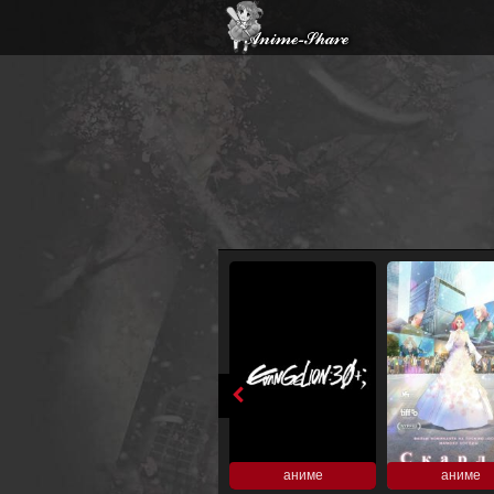
аниме
аниме