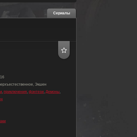
Сериалы
16
верхъестественное, Экшен
м
,
приключения
,
фэнтези
,
Демоны
,
ен
аки