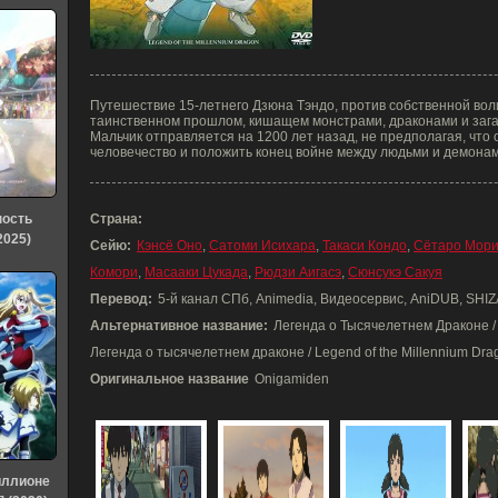
Путешествие 15-летнего Дзюна Тэндо, против собственной вол
таинственном прошлом, кишащем монстрами, драконами и заг
Мальчик отправляется на 1200 лет назад, не предполагая, что 
человечество и положить конец войне между людьми и демонам
ность
Страна:
2025)
Сейю:
Кэнсё Оно
,
Сатоми Исихара
,
Такаси Кондо
,
Сётаро Мори
Комори
,
Масааки Цукада
,
Рюдзи Аигасэ
,
Сюнсукэ Сакуя
Перевод:
5-й канал СПб, Animedia, Видеосервис, AniDUB, SHIZA
Альтернативное название:
Легенда о Тысячелетнем Драконе / 
Легенда о тысячелетнем драконе / Legend of the Millennium Dra
Оригинальное название
Onigamiden
иллионе