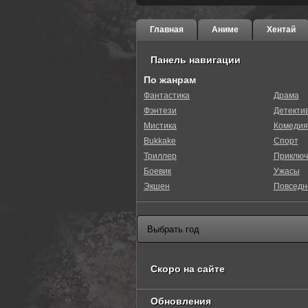
Главная
Аниме
Хентай
Панель навигации
По жанрам
Фантастика
Драма
Фэнтези
Детекти
Мистика
Комедия
Bukkake
Спорт
Триллер
Приключ
Боевик
Ужасы
Экшен
Повседн
Скоро на сайте
Обновления