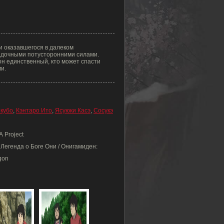
и оказавшегося в далеком
адочными потусторонними силами.
он единственный, кто может спасти
и.
кубо
,
Кэнтаро Ито
,
Ясуюки Касэ
,
Сосукэ
 Project
Легенда о Боге Они / Онигамиден:
gon