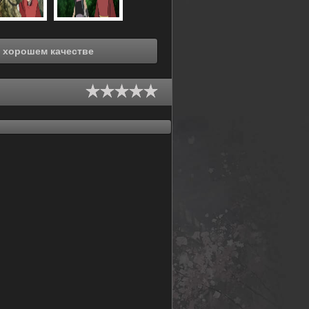
треть онлайн Онигамиден (2011) в хорошем качестве