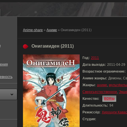
Anime-share
»
Аниме
» Онигамиден (2011)
в
Онигамиден (2011)
Год:
2011
ения
Дата выхода:
2011-04-29
Возрастное ограничение:
евность
Аниме жанры:
Демоны, С
Жанры:
аниме
,
мультфиль
Сверхъестественное
,
Экш
Качество:
BDRip
Длительность:
94
Режиссёр:
Хироцуги Кавас
Студия: