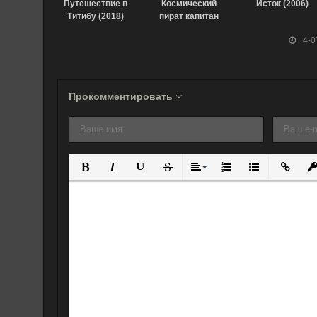
Путешествие в
Космический
Исток (2006)
Титибу (2018)
пират капитан
Харлок [ТВ]
4-0
(1978)
Прокомментировать
Полужирный
Курсив
Подчеркнутый
Зачеркнутый
Выравнивание
Нумерованный спис
Маркированны
Вставит
Вс