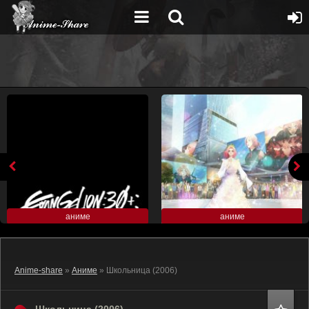
аниме
аниме
Anime-share
»
Аниме
» Школьница (2006)