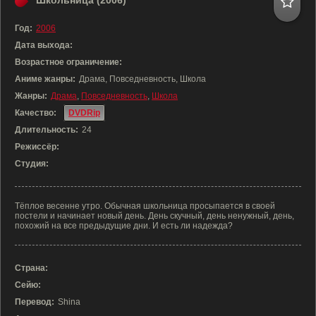
Школьница (2006)
Год:
2006
Дата выхода:
Возрастное ограничение:
Аниме жанры:
Драма, Повседневность, Школа
Жанры:
Драма
,
Повседневность
,
Школа
Качество:
DVDRip
Длительность:
24
Режиссёр:
Студия:
Тёплое весенне утро. Обычная школьница просыпается в своей
постели и начинает новый день. День скучный, день ненужный, день,
похожий на все предыдущие дни. И есть ли надежда?
Страна:
Сейю:
Перевод:
Shina