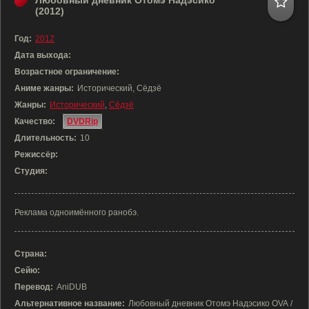
Любовный дневник Отомэ Надэсико
(2012)
Год:
2012
Дата выхода:
Возрастное ограничение:
Аниме жанры:
Исторический, Сёдзё
Жанры:
Исторический
,
Сёдзё
Качество:
DVDRip
Длительность:
10
Режиссёр:
Студия:
Реклама одноимённого ранобэ.
Страна:
Сейю:
Перевод:
AniDUB
Альтернативное название:
Любовный дневник Отомэ Надэсико OVA /