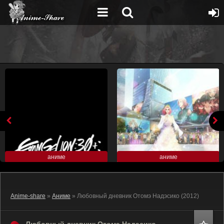
аниме
аниме
Anime-share
»
Аниме
» Любовный дневник Отомэ Надэсико (2012)