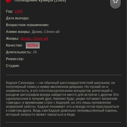
Похищение кумира (1989)
Год:
1989
Дата выхода:
Возрастное ограничение:
Аниме жанры:
Драма, Сёнен-ай
Жанры:
Драма
,
Сёнен-ай
Качество:
BDRip
Длительность:
26
Режиссёр:
Студия:
Кадзуя Синохара — не обычный шестнадцатилетний школьник, он
популярный певец и кумир миллионов девушек. Но пускай он и
знаменитость, в его плотном расписании концертов, репетиций и
раздачи автографов всегда найдется место для встречи с другом. Его
одноклассник и лучший друг, Акихико Кудо, редко потакает капризам
«звезды» и временами строг с Кадзуей, но это лишь проявление
искренней заботы. Кадзуя понимает это и всегда готов прислушаться
к советам друга. Ведь сам Кадзуя довольно легкомысленный парень,
который запросто может оказаться в беде.