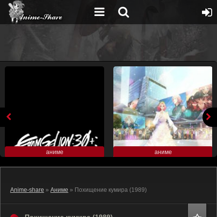
аниме
аниме
Anime-share
»
Аниме
» Похищение кумира (1989)