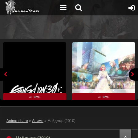
аниме
аниме
Anime-share
»
Аниме
» Мэйджор (2010)