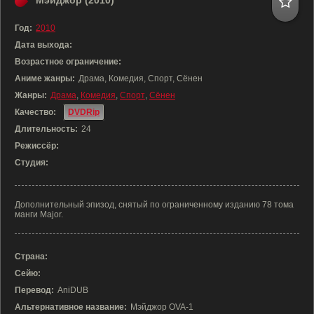
Мэйджор (2010)
Год:
2010
Дата выхода:
Возрастное ограничение:
Аниме жанры:
Драма, Комедия, Спорт, Сёнен
Жанры:
Драма
,
Комедия
,
Спорт
,
Сёнен
Качество:
DVDRip
Длительность:
24
Режиссёр:
Студия:
Дополнительный эпизод, снятый по ограниченному изданию 78 тома
манги Major.
Страна:
Сейю:
Перевод:
AniDUB
Альтернативное название:
Мэйджор OVA-1