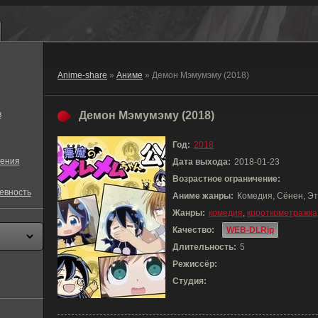
Anime-share
»
Аниме
» Демон Мэмумэму (2018)
в
Демон Мэмумэму (2018)
Год:
2018
ения
Дата выхода:
2018-01-23
Возрастное ограничение:
евность
Аниме жанры:
Комедия, Сёнен, Э
Жанры:
комедия
,
короткометражка
Качество:
WEB-DLRip
Длительность:
5
Режиссёр:
Студия: