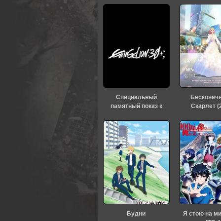
Специальный
Бесконеч
памятный показ к
Скарлет (
тридцатилетию
«Евангелиона» (2026)
Будни
Я стою на м