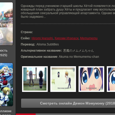
Однажды перед учеником старшей школы Хётой появляется ло
коварный план забрать душу Хёты и предлагает ему воспольз
обольщения сексуальной управляющей апартамента. Однако всё
было задумано...
Страна:
Сейю:
Hiromi Igarashi
,
Хироми Игараси
,
Memumemu
Перевод:
Alisma.Subtitles
ность
Альтернативное название:
悪魔のメムメムちゃん
2025)
Оригинальное название
Akuma no Memumemu-chan
иллионе