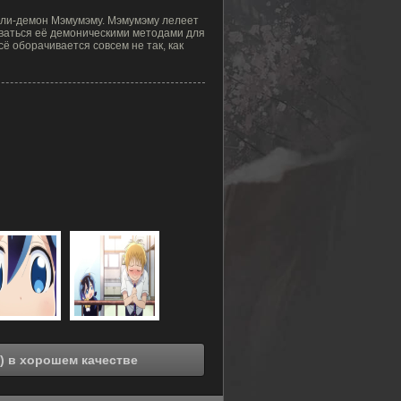
ли-демон Мэмумэму. Мэмумэму лелеет
оваться её демоническими методами для
 оборачивается совсем не так, как
Смотреть онлайн Демон Мэмумэму (2018) в хорошем качестве