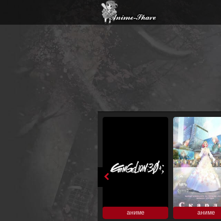
аниме
аниме