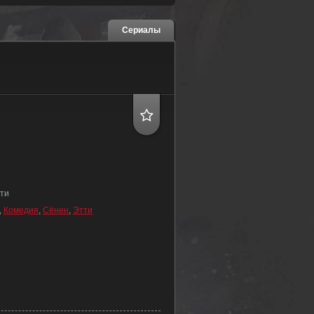
Сериалы
тти
,
Комедия
,
Сёнен
,
Этти