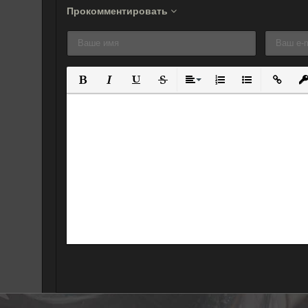
Прокомментировать
Полужирный
Курсив
Подчеркнутый
Зачеркнутый
Выравнивание
Нумерованный спис
Маркированны
Вставит
Вс