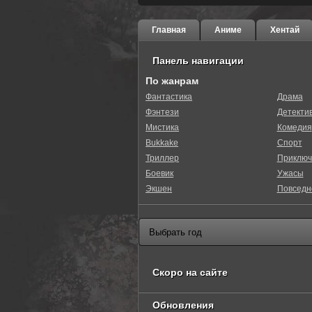
Главная
Аниме
Хентай
Панель навигации
По жанрам
Фантастика
Драма
Фэнтези
Детекти
Мистика
Комедия
Bukkake
Спорт
Триллер
Приключ
Боевик
Ужасы
Экшен
Повседн
Скоро на сайте
Обновления