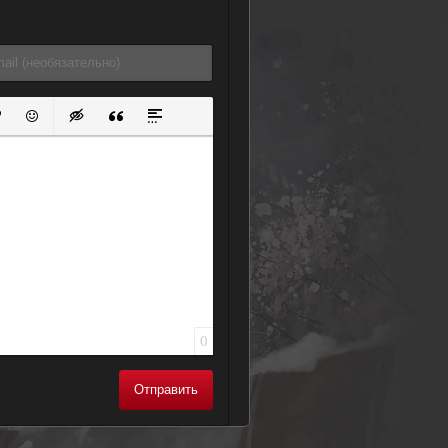
ок
й список
ь ссылку
тавить защищенную ссылку
Вставить смайлик
Вставка скрытого текста
Вставка цитаты
Вставка спойлера
0
Отправить