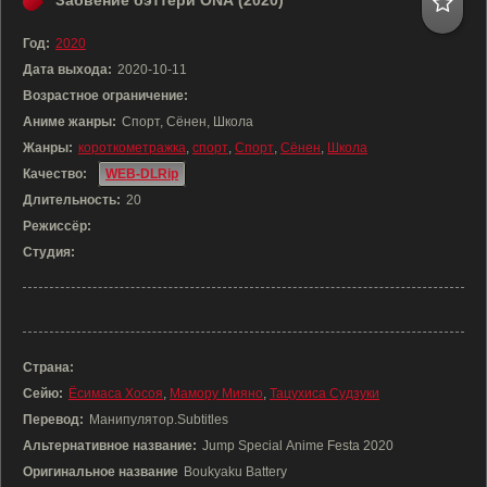
Забвение бэттери ONA (2020)
Год:
2020
Дата выхода:
2020-10-11
Возрастное ограничение:
Аниме жанры:
Спорт, Сёнен, Школа
Жанры:
короткометражка
,
спорт
,
Спорт
,
Сёнен
,
Школа
Качество:
WEB-DLRip
Длительность:
20
Режиссёр:
Студия:
Страна:
Сейю:
Ёсимаса Хосоя
,
Мамору Мияно
,
Тацухиса Судзуки
Перевод:
Манипулятор.Subtitles
Альтернативное название:
Jump Special Anime Festa 2020
Оригинальное название
Boukyaku Battery