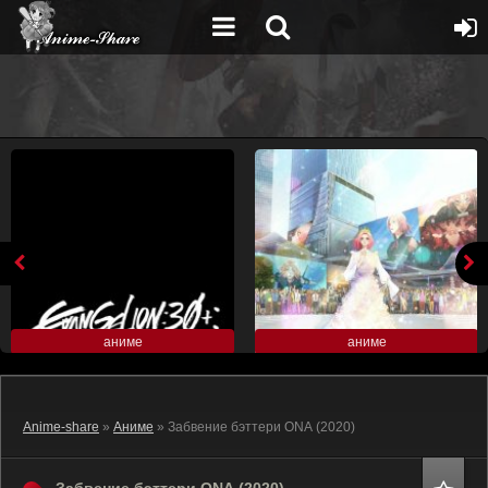
аниме
аниме
Anime-share
»
Аниме
» Забвение бэттери ONA (2020)