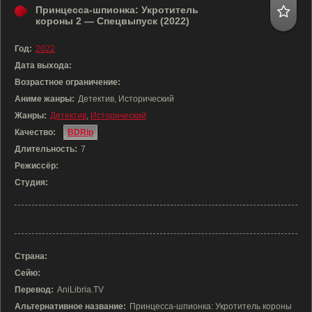
Принцесса-шпионка: Укротитель
короны 2 — Спецвыпуск (2022)
Год:
2022
Дата выхода:
Возрастное ограничение:
Аниме жанры:
Детектив, Исторический
Жанры:
Детектив
,
Исторический
Качество:
BDRip
Длительность:
7
Режиссёр:
Студия:
Страна:
Сейю:
Перевод:
AniLibria.TV
Альтернативное название:
Принцесса-шпионка: Укротитель короны