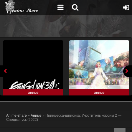
аниме
аниме
Anime-share
»
Аниме
» Принцесса-шпионка: Укротитель короны 2 —
Спецвыпуск (2022)