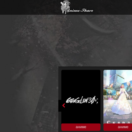
аниме
аниме