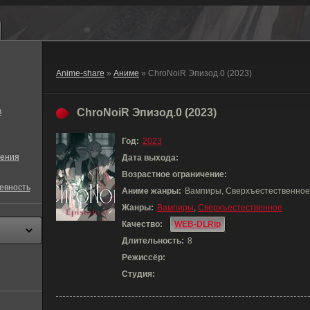
Anime-share
»
Аниме
» ChroNoiR Эпизод.0 (2023)
в
ChroNoiR Эпизод.0 (2023)
Год:
2023
ения
Дата выхода:
Возрастное ограничение:
евность
Аниме жанры:
Вампиры, Сверхъестественное
Жанры:
Вампиры
,
Сверхъестественное
Качество:
WEB-DLRip
Длительность:
8
Режиссёр:
Студия: