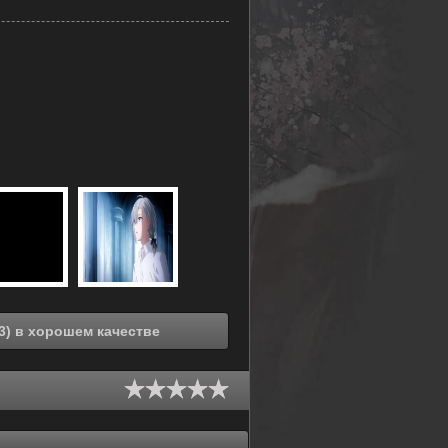
Смотреть онлайн ChroNoiR Эпизод.0 (2023) в хорошем качестве