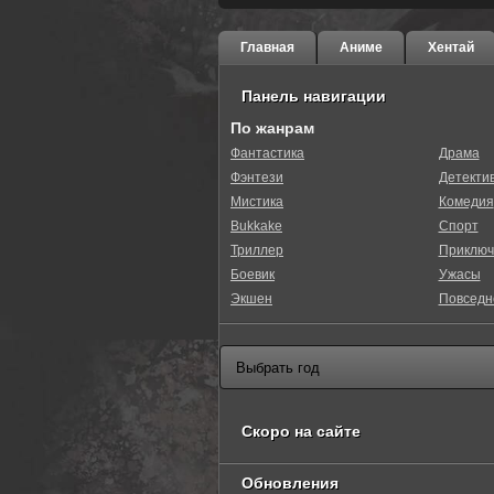
Главная
Аниме
Хентай
Панель навигации
По жанрам
Фантастика
Драма
Фэнтези
Детекти
Мистика
Комедия
Bukkake
Спорт
Триллер
Приключ
Боевик
Ужасы
Экшен
Повседн
Скоро на сайте
Обновления