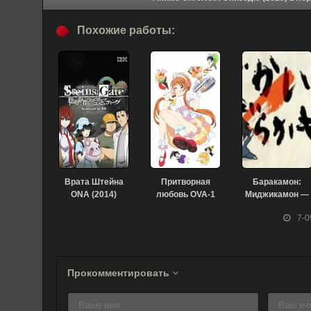
Похожие работы:
Врата Штейна
Притворная
Баракамон:
ONA (2014)
любовь OVA-1
Миджикамон —
(2014)
Эпизод 0 (2014)
7-0
Прокомментировать