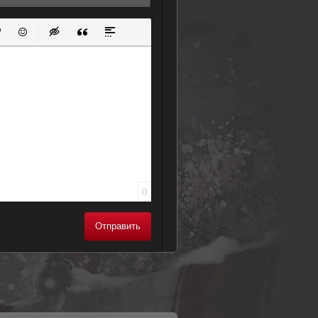
ок
й список
ь ссылку
тавить защищенную ссылку
Вставить смайлик
Вставка скрытого текста
Вставка цитаты
Вставка спойлера
0
Отправить