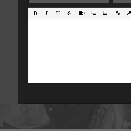
Полужирный
Курсив
Подчеркнутый
Зачеркнутый
Выравнивание
Нумерованный спис
Маркированны
Вставит
Вс