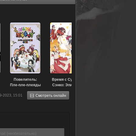
Повелитель:
Время с Супер
Пле-пле-плеяды
Сэнко: Эпизод
— Театральная
12 (2019)
9-2023, 15:01
Смотреть онлайн
версия (2017)