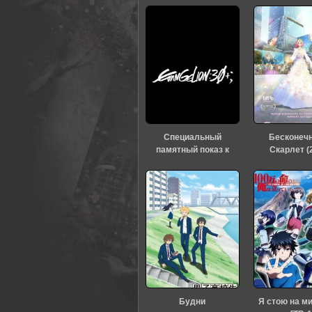
Специальный
Бесконеч
памятный показ к
Скарлет (
тридцатилетию
«Евангелиона» (2026)
0
1
2
3
4
5
Будни
Я стою на м