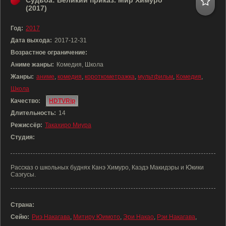
Судьба: Великий приказ. Мир Химуро
(2017)
Год:
2017
Дата выхода:
2017-12-31
Возрастное ограничение:
Аниме жанры:
Комедия, Школа
Жанры:
аниме
,
комедия
,
короткометражка
,
мультфильм
,
Комедия
,
Школа
Качество:
HDTVRip
Длительность:
14
Режиссёр:
Такахиро Миура
Студия:
Рассказ о школьных буднях Канэ Химуро, Каэдэ Макидэры и Юкики
Саэгусы.
Страна:
Сейю:
Риэ Накагава
,
Митиру Юимото
,
Эри Накао
,
Рэи Накагава
,