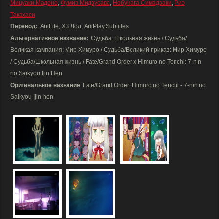
Мицуаки Мадоно
,
Фумиэ Мидзусава
,
Нобунага Симадзаки
,
Риэ
Такахаси
Перевод:
AniLife, ХЗ Лол, AniPlay.Subtitles
Альтернативное название:
Судьба: Школьная жизнь / Судьба/
Великая кампания: Мир Химуро / Судьба/Великий приказ: Мир Химуро
/ Судьба/Школьная жизнь / Fate/Grand Order x Himuro no Tenchi: 7-nin
no Saikyou Ijin Hen
Оригинальное название
Fate/Grand Order: Himuro no Tenchi - 7-nin no
Saikyou Ijin-hen