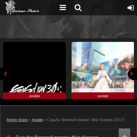
аниме
аниме
Anime-share
»
Аниме
» Судьба: Великий приказ. Мир Химуро (2017)