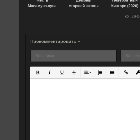
Месть
Демоны
Невероятный
Масамунэ-куна
старшей школы
Кинтаро (2020)
(2018)
OVA-3 (2015)
29-0
Прокомментировать
Полужирный
Курсив
Подчеркнутый
Зачеркнутый
Выравнивание
Нумерованный спис
Маркированны
Вставит
Вс