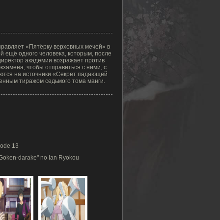
правляет «Пятёрку верховных мечей» в
ой ещё одного человека, которым, после
директор академии возражает против
экзамена, чтобы отправиться с ними, с
яются на источники «Секрет падающей
енным тиражом седьмого тома манги.
sode 13
"Goken-darake" no Ian Ryokou