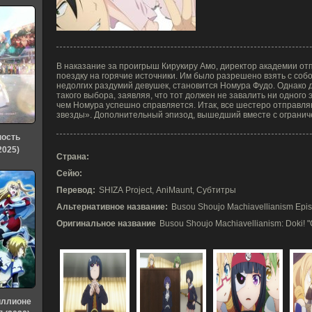
В наказание за проигрыш Кирукиру Амо, директор академии от
поездку на горячие источники. Им было разрешено взять с соб
недолгих раздумий девушек, становится Номура Фудо. Однако 
такого выбора, заявляя, что тот должен не завалить ни одного 
чем Номура успешно справляется. Итак, все шестеро отправл
звезды». Дополнительный эпизод, вышедший вместе с огранич
ность
2025)
Страна:
Сейю:
Перевод:
SHIZA Project, AniMaunt, Субтитры
Альтернативное название:
Busou Shoujo Machiavellianism Epi
Оригинальное название
Busou Shoujo Machiavellianism: Doki! 
иллионе