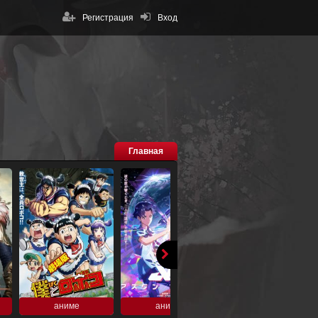
Регистрация
Вход
Главная
аниме
аниме
аниме