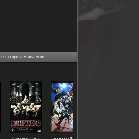
Аниме Тирания вооруженных девушек OVA (2017) в хорошем качестве