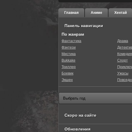
Главная
Аниме
Хентай
Панель навигации
По жанрам
Фантастика
Драма
Фэнтези
Детекти
Мистика
Комедия
Bukkake
Спорт
Триллер
Приключ
Боевик
Ужасы
Экшен
Повседн
Скоро на сайте
Обновления