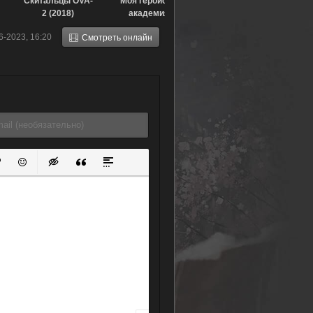
Скитальцы OVA-
Моя геройская
2 (2018)
академия:
Тренировка
6-2023, 16:20
Смотреть онлайн
спасателей
(2017)
ок
й список
ь ссылку
тавить защищенную ссылку
Вставить смайлик
Вставка скрытого текста
Вставка цитаты
Вставка спойлера