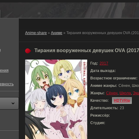
Anime-share
»
Аниме
» Тирания вооруженных девушек OVA (201
в
Тирания вооруженных девушек OVA (2017
Год:
2017
ения
Дата выхода:
Возрастное ограничение:
евность
Аниме жанры:
Сёнен, Шко
Жанры:
Сёнен
,
Школа
,
Эк
Качество:
HDTVRip
Длительность:
23
Режиссёр:
Студия: