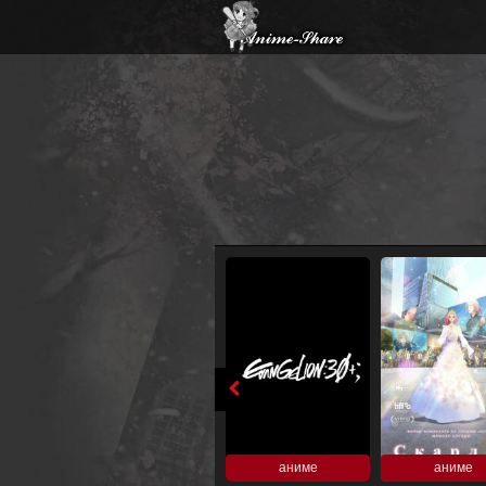
аниме
аниме