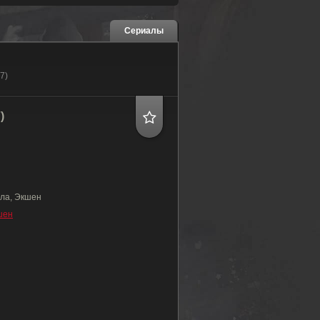
Сериалы
7)
)
ла, Экшен
шен