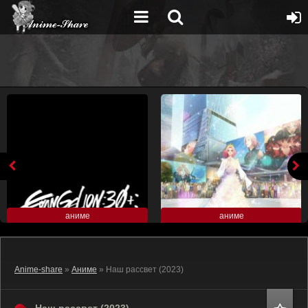
аниме
аниме
Anime-share
»
Аниме
» Наш рассвет (2023)