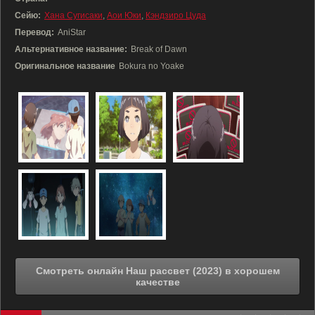
Сейю:
Хана Сугисаки
,
Аои Юки
,
Кэндзиро Цуда
Перевод:
AniStar
Альтернативное название:
Break of Dawn
Оригинальное название
Bokura no Yoake
Смотреть онлайн Наш рассвет (2023) в хорошем
качестве