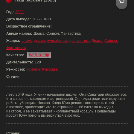
Наш рассвет (2023)
Год:
2023
Дата выхода:
2022-10-21
Возрастное ограничение:
Аниме жанры:
Драма, Сэйнэн, Фантастика
Жанры:
аниме
,
драма
,
мультфильм
,
фантастика
,
Драма
,
Сэйнэн
,
Фантастика
Качество:
WEB-DLRip
Длительность:
120
Режиссёр:
Томоюки Курокава
Студия:
Лето 2049 года. Ученик начальной школы Юма Саватари обожает всё,
что связано с космосом и астрономией. Однажды родители покупают
робота-уборщика Нанако. Когда Юма решает поговорить с ней
о космосе, происходит что-то странное — её система выходит
из строя, и её захватывает инопланетный корабль. Пришельцы
просят Юму помочь им вернуться в космос.
Страна: