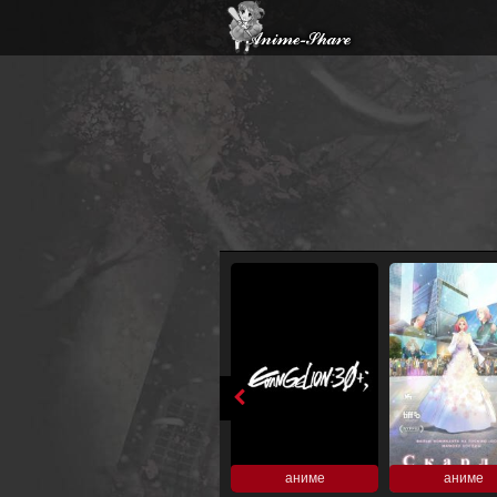
аниме
аниме