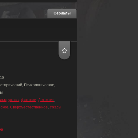
Сериалы
18
Исторический, Психологическое,
сы
льм
,
ужасы
,
фэнтези
,
Детектив
,
еское
,
Сверхъестественное
,
Ужасы
ра