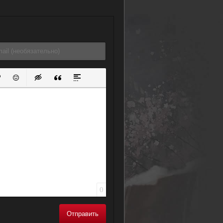
ок
й список
ь ссылку
тавить защищенную ссылку
Вставить смайлик
Вставка скрытого текста
Вставка цитаты
Вставка спойлера
0
Отправить