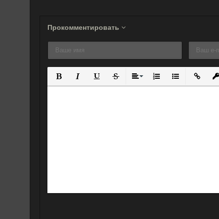
Прокомментировать
Полужирный
Курсив
Подчеркнутый
Зачеркнутый
Выравнивание
Нумерованный спис
Маркированны
Вставит
Вс