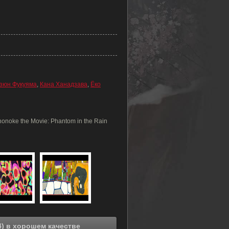
зюн Фукуяма
,
Кана Ханадзава
,
Ёко
onoke the Movie: Phantom in the Rain
Смотреть онлайн Мононокэ: Зонтик (2024) в хорошем качестве