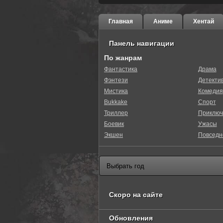
Главная
Аниме
Хентай
Панель навигации
По жанрам
Фантастика
Драма
Фэнтези
Детекти
Мистика
Комедия
Bukkake
Спорт
Триллер
Приключ
Боевик
Ужасы
Экшен
Повседн
Скоро на сайте
Обновления