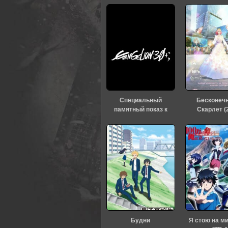
Специальный
Бесконеч
памятный показ к
Скарлет (
тридцатилетию
«Евангелиона» (2026)
Будни
Я стою на м