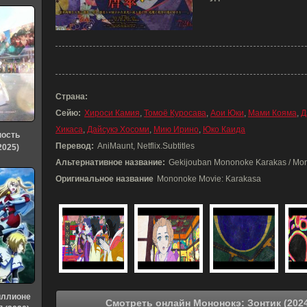
Страна:
Сейю:
Хироси Камия
,
Томоё Куросава
,
Аои Юки
,
Мами Кояма
,
Д
Хикаса
,
Дайсукэ Хосоми
,
Мию Ирино
,
Юко Каида
ность
Перевод:
AniMaunt, Netflix.Subtitles
2025)
Альтернативное название:
Gekijouban Mononoke Karakas / Mon
Оригинальное название
Mononoke Movie: Karakasa
иллионе