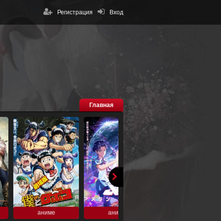
Регистрация
Вход
Главная
аниме
аниме
аниме