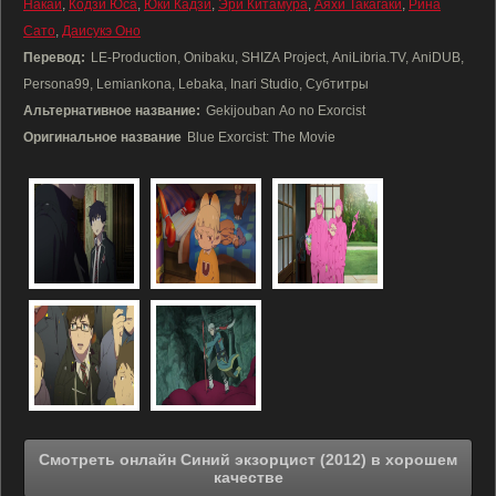
Накаи
,
Кодзи Юса
,
Юки Кадзи
,
Эри Китамура
,
Аяхи Такагаки
,
Рина
Сато
,
Даисукэ Оно
Перевод:
LE-Production, Onibaku, SHIZA Project, AniLibria.TV, AniDUB,
Persona99, Lemiankona, Lebaka, Inari Studio, Субтитры
Альтернативное название:
Gekijouban Ao no Exorcist
Оригинальное название
Blue Exorcist: The Movie
Смотреть онлайн Синий экзорцист (2012) в хорошем
качестве