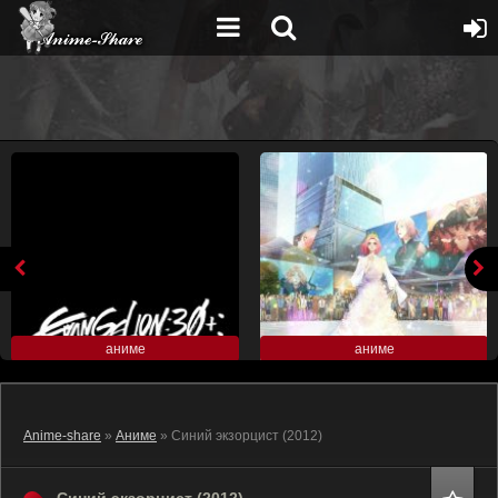
аниме
аниме
Anime-share
»
Аниме
» Синий экзорцист (2012)