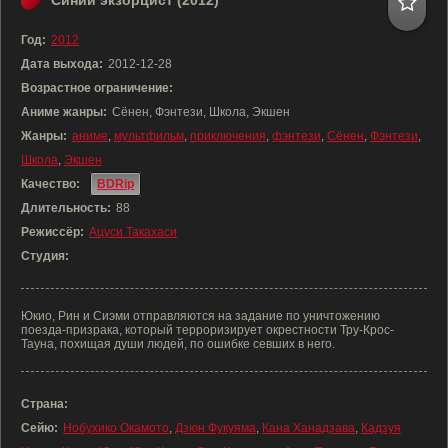
Синий экзорцист (2012)
Год:
2012
Дата выхода:
2012-12-28
Возрастное ограничение:
Аниме жанры:
Сёнен, Фэнтези, Школа, Экшен
Жанры:
аниме
,
мультфильм
,
приключения
,
фэнтези
,
Сёнен
,
Фэнтези
,
Школа
,
Экшен
Качество:
BDRip
Длительность:
88
Режиссёр:
Ацуси Такахаси
Студия:
Юкио, Рин и Сиэми отправляются на задание по уничтожению
поезда-призрака, который терроризирует окрестности Тру-Крос-
Тауна, похищая души людей, по ошибке севших в него.
Страна:
Сейю:
Нобухико Окамото
,
Дзюн Фукуяма
,
Кана Ханадзава
,
Кадзуя