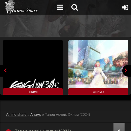
аниме
аниме
Anime-share
»
Аниме
» Танец мечей. Фильм (2024)