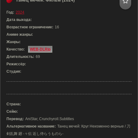
Танец мечей. Фильм (2024)
Год:
2024
Дата выхода:
Возрастное ограничение:
16
Аниме жанры:
Жанры:
Качество:
WEB-DLRip
Длительность:
69
Режиссёр:
Студия:
Страна:
Сейю:
Перевод:
AniStar, Crunchyroll.Subtitles
Альтернативное название:
Танец мечей: Круг Неизменно верные / 刀
剣乱舞 廻 -々伝 近し侍らうものら-