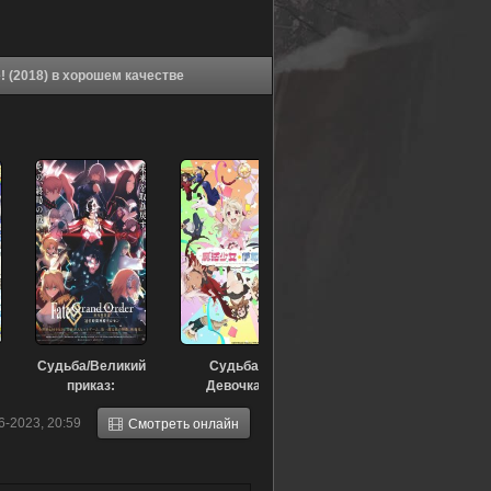
Аниме Судьба: Великий приказ - В манге всё яснее! (2018) в хорошем качестве
Судьба/Великий
Судьба:
приказ:
Девочка-
Финальная
волшебница
6-2023, 20:59
Смотреть онлайн
сингулярность
Иллия. Призрак
— Соломон
призмы (2019)
(2021)