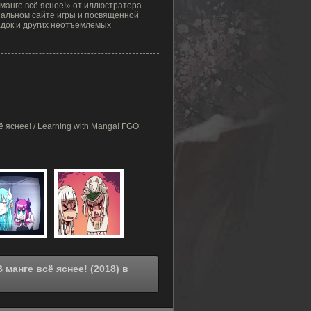
 манге всё яснее!» от иллюстратора
иальном сайте игры и посвящённой
адок и других неотъемлемых
 яснее! / Learning with Manga! FGO