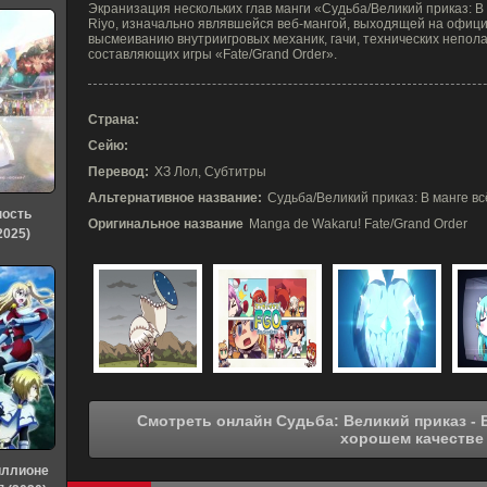
Экранизация нескольких глав манги «Судьба/Великий приказ: В
Riyo, изначально являвшейся веб-мангой, выходящей на офиц
высмеиванию внутриигровых механик, гачи, технических непол
составляющих игры «Fate/Grand Order».
Страна:
Сейю:
Перевод:
ХЗ Лол, Субтитры
Альтернативное название:
Судьба/Великий приказ: В манге всё
ность
Оригинальное название
Manga de Wakaru! Fate/Grand Order
2025)
Смотреть онлайн Судьба: Великий приказ - В манге всё яснее! (2018) в
хорошем качестве
иллионе