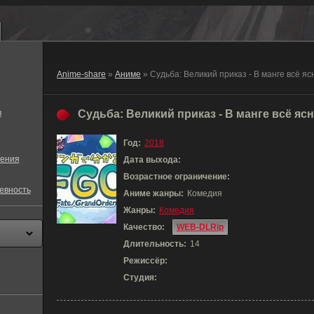
Anime-share
»
Аниме
» Судьба: Великий приказ - В манге всё яс
в
Судьба: Великий приказ - В манге всё ясне
Год:
2018
ения
Дата выхода:
Возрастное ограничение:
евность
Аниме жанры:
Комедия
Жанры:
Комедия
Качество:
WEB-DLRip
Длительность:
14
Режиссёр:
Студия: