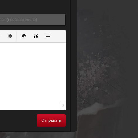
ок
й список
ь ссылку
тавить защищенную ссылку
Вставить смайлик
Вставка скрытого текста
Вставка цитаты
Вставка спойлера
0
Отправить