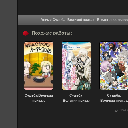
Похожие работы:
Судьба/Великий
Судьба:
Судьба:
приказ:
Великий приказ
Великий приказ.
Прощание с 2016
(фильм второй)
Мир Химуро
29-0
годом (2016)
(2021)
(2017)