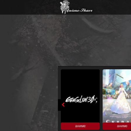
аниме
аниме