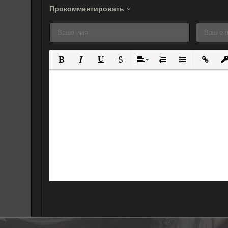
Прокомментировать
Полужирный
Курсив
Подчеркнутый
Зачеркнутый
Выравнивание
Нумерованный спис
Маркированны
Вставит
Вс