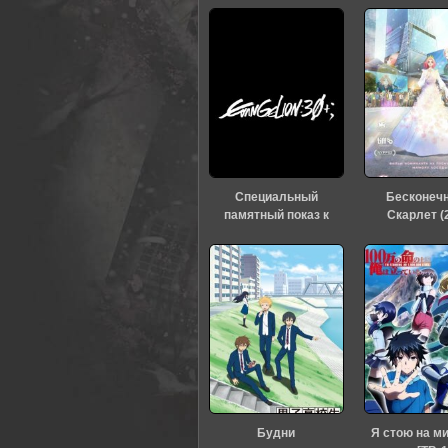
Специальный
Бесконеч
памятный показ к
Скарлет (
тридцатилетию
«Евангелиона» (2026)
Будни
Я стою на м