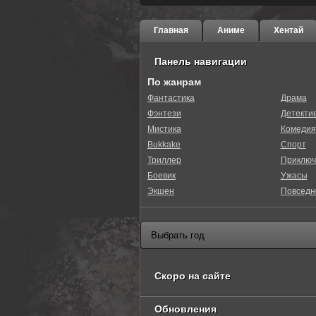
Главная
Аниме
Хентай
Панель навигации
По жанрам
Фантастика
Драма
Фэнтези
Детекти
Мистика
Комедия
Bukkake
Спорт
Триллер
Приключ
Боевик
Ужасы
Экшен
Повседн
Скоро на сайте
Обновления