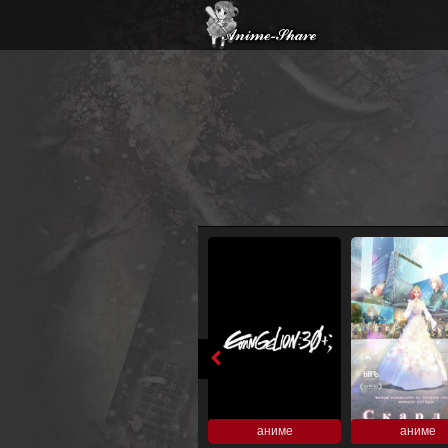
аниме
аниме