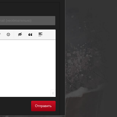
ок
й список
ь ссылку
тавить защищенную ссылку
Вставить смайлик
Вставка скрытого текста
Вставка цитаты
Вставка спойлера
0
Отправить