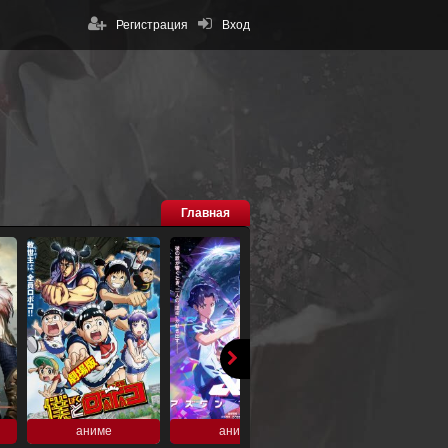
Регистрация
Вход
Главная
аниме
аниме
аниме