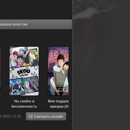
нецы Хинахима (2025) в хорошем качестве
На скейте в
Моя подружка —
бесконечность
призрак (2015)
OVA (2025)
3-2025, 01:01
Смотреть онлайн