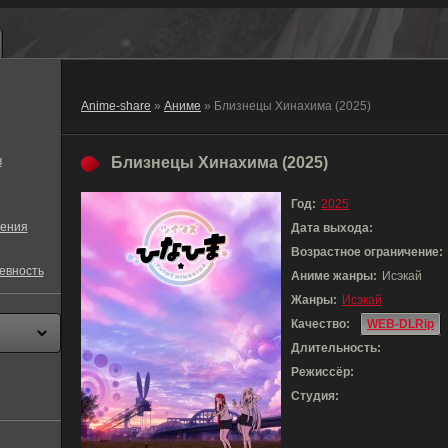
Anime-share
»
Аниме
» Близнецы Хинахима (2025)
в
Близнецы Хинахима (2025)
Год:
2025
ения
Дата выхода:
Возрастное ограничение:
евность
Аниме жанры:
Исэкай
Жанры:
Исэкай
Качество:
WEB-DLRip
Длительность:
Режиссёр:
Студия: