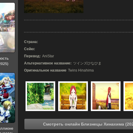
Страна:
Сейю:
Перевод:
AniStar
ность
Альтернативное название:
ツインズひなひま
2025)
Оригинальное название
Twins Hinahima
иллионе