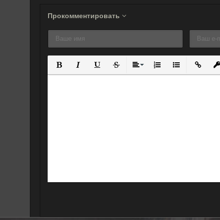
Прокомментировать
Полужирный
Курсив
Подчеркнутый
Зачеркнутый
Выравнивание
Нумерованный спис
Маркированны
Вставит
Вс