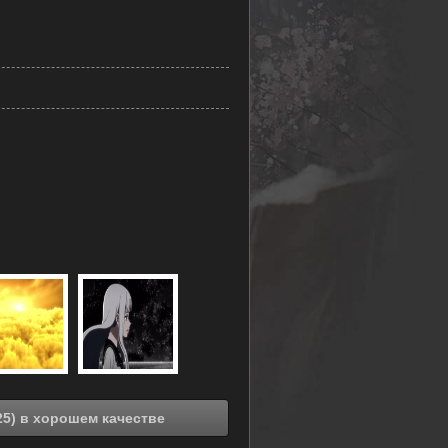
Смотреть онлайн Близнецы Хинахима (2025) в хорошем качестве