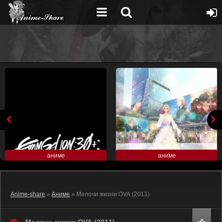
аниме
аниме
Anime-share
»
Аниме
» Мелочи жизни OVA (2011)