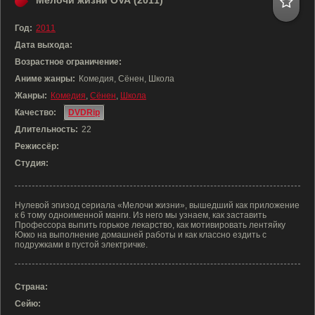
Мелочи жизни OVA (2011)
Год:
2011
Дата выхода:
Возрастное ограничение:
Аниме жанры:
Комедия, Сёнен, Школа
Жанры:
Комедия
,
Сёнен
,
Школа
Качество:
DVDRip
Длительность:
22
Режиссёр:
Студия:
Нулевой эпизод сериала «Мелочи жизни», вышедший как приложение
к 6 тому одноименной манги. Из него мы узнаем, как заставить
Профессора выпить горькое лекарство, как мотивировать лентяйку
Юкко на выполнение домашней работы и как классно ездить с
подружками в пустой электричке.
Страна:
Сейю: