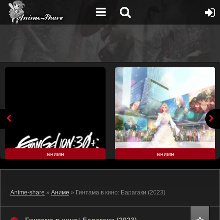
аниме
аниме
Anime-share
»
Аниме
» Гинтама в кино: Барагаки (2023)