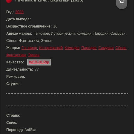
Гинтама в кино: Барагаки (2023)
Год:
2023
Дата выхода:
Возрастное ограничение:
16
Аниме жанры:
Гэг-юмор, Исторический, Комедия, Пародия, Самураи,
Сёнен, Фантастика, Экшен
Жанры:
Гэг-юмор
,
Исторический
,
Комедия
,
Пародия
,
Самураи
,
Сёнен
,
Фантастика
,
Экшен
Качество:
WEB-DLRip
Длительность:
77
Режиссёр:
Студия:
Страна:
Сейю:
Перевод:
AniStar