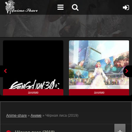
аниме
аниме
Anime-share
»
Аниме
» Чёрная лиса (2019)