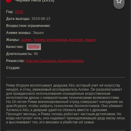
Чёрная лиса (2019)
Год:
2019
Дата выхода:
2019-06-13
Возрастное ограничение:
Аниме жанры:
Экшен
Жанры:
аниме
,
боевик
,
мультфильм
,
фэнтези
,
Экшен
Качество:
BDRip
Длительность:
90
Режиссёр:
Кэисукэ Синохара
,
Кадзуя Номура
Студия:
Рикку Исуруги воспитывают дедушка Хёэ, который учит её искусству
ниндзя, и отец, уважаемый исследователь Аллен. Он разрабатывает
для гражданского использования оснащённые искусственным
интеллектом дроны с невероятными техническими возможностями.
На 16-летие Рикки военизированный отряд совершает нападение на
дом Исуруги, чтобы забрать технологию беспилотников. Они убивают
Аллена и Хёэ, а девушке удаётся сбежать вместе с дронами.
Проходят месяцы, и Рикка теперь работает частным детективом. Но
когда наступает ночь, она надевает принадлежавшую деду маску лисы
и выслеживает тех, кто виновен в убийстве её семьи.