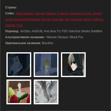
Страна:
Сейю:
Аяка Нанасэ
,
Харука Томацу
,
Ё Таити
,
Хироси Цутида
,
Эидзо
Цуда
,
Кэидзи Фудзивара
,
Косукэ Ториуми
,
Аки Тоёсаки
,
Нобуо Тобита
,
Хироки Тоти
Перевод:
AniStar, AniDUB, AniLibria.TV, FSG YakuSub Studio.Subtitles
Альтернативное название:
Чёрная Лисица / Black Fox
Оригинальное название
Blackfox