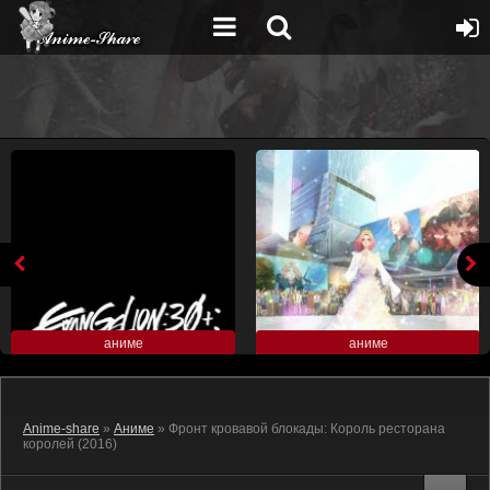
аниме
аниме
Anime-share
»
Аниме
» Фронт кровавой блокады: Король ресторана
королей (2016)