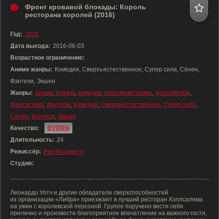
Фронт кровавой блокады: Король
ресторана королей (2016)
Год:
2016
Дата выхода:
2016-06-03
Возрастное ограничение:
Аниме жанры:
Комедия, Сверхъестественное, Супер сила, Сёнен,
Фэнтези, Экшен
Жанры:
аниме
,
боевик
,
комедия
,
короткометражка
,
мультфильм
,
фантастика
,
фэнтези
,
Комедия
,
Сверхъестественное
,
Супер сила
,
Сёнен
,
Фэнтези
,
Экшен
Качество:
DVDRip
Длительность:
24
Режиссёр:
Риэ Мацумото
Студия:
Леонардо Уотч и другие обладатели сверхспособностей
из организации «Либра» приезжают в лучший ресторан Хэллсалема
на ужин с королевской персоной. Группе поручено вести себя
прилично и произвести благоприятное впечатление на важного гостя,