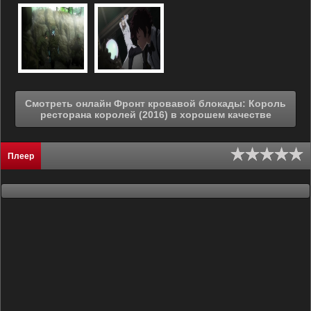
Смотреть онлайн Фронт кровавой блокады: Король
ресторана королей (2016) в хорошем качестве
Плеер