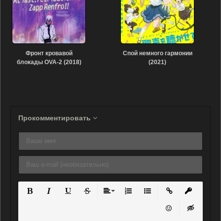
Фронт кровавой
Спой немного гармонии
блокады OVA-2 (2018)
(2021)
Прокомментировать
Полужирный
Курсив
Подчеркнутый
Зачеркнутый
Выравнивание
Нумерованный список
Маркированный списо
Вставить ссылку
Вставить 