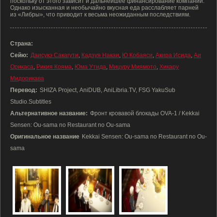
поскольку от этого зависит и дальнейшее финансирование компании.
Однако изысканная и необычайно вкусная еда расслабляет парней
из «Либры», что приводит к весьма неожиданным последствиям.
Страна:
Сейю:
Даисукэ Сакагути
,
Кадзуя Накаи
,
Ю Кобаяси
,
Акира Исида
,
Аи
Орикаса
,
Рикия Кояма
,
Юма Утида
,
Мицуру Миямото
,
Хикару
Мидорикава
Перевод:
SHIZA Project, AniDUB, AniLibria.TV, FSG YakuSub
Studio.Subtitles
Альтернативное название:
Фронт кровавой блокады OVA-1 / Kekkai
Sensen: Ou-sama no Restaurant no Ou-sama
Оригинальное название
Kekkai Sensen: Ou-sama no Restaurant no Ou-
sama