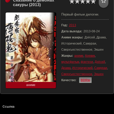
Сказание о демонах
сакуры (2013)
Первый фильм дилогии.
Год:
2013
Дата выхода:
2013-08-24
Аниме жанры:
Дзёсей, Драма,
Исторический, Самураи,
Сверхъестественное, Экшен
Жанры:
аниме
,
боевик
,
мультфильм
,
фэнтези
,
Дзёсей
,
Драма
,
Исторический
,
Самураи
,
Сверхъестественное
,
Экшен
Качество:
BDRip
аниме
Ссылка