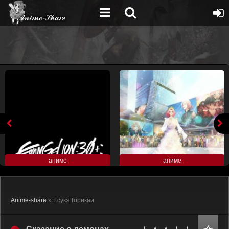
аниме
аниме
Anime-share
» Ёсукэ Торикаи