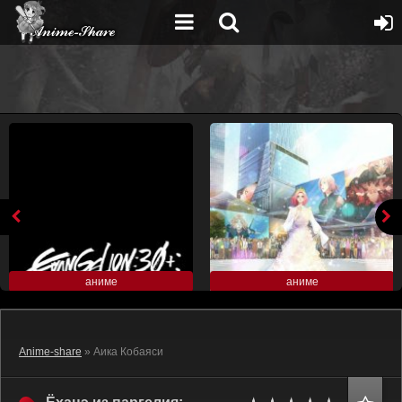
аниме
аниме
Anime-share
» Аика Кобаяси