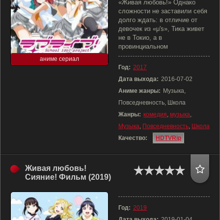
«Живая любовь!» Однако
сложности не заставили себя
долго ждать: в отличие от
девочек из «μ's», Тика живет
не в Токио, а в
провинциальном
аниме сериал
Год:
2017
Дата выхода:
2016-07-02
Аниме жанры:
Музыка,
Повседневность, Школа
Жанры:
комедия
,
музыка
,
Музыка
,
Повседневность
,
Школа
Качество:
HDTVRip
Живая любовь!
Сияние! Фильм (2019)
Год:
2019
Дата выхода:
2019-01-04