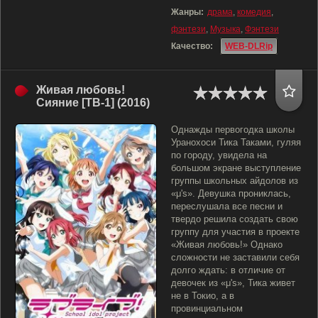
Жанры:
драма
,
комедия
,
фэнтези
,
Музыка
,
Фэнтези
Качество:
WEB-DLRip
Живая любовь!
Сияние [ТВ-1] (2016)
Однажды первогодка школы
Уранохоси Тика Таками, гуляя
по городу, увидела на
большом экране выступление
группы школьных айдолов из
«μ's». Девушка прониклась,
переслушала все песни и
твердо решила создать свою
группу для участия в проекте
«Живая любовь!» Однако
сложности не заставили себя
долго ждать: в отличие от
девочек из «μ's», Тика живет
не в Токио, а в
провинциальном