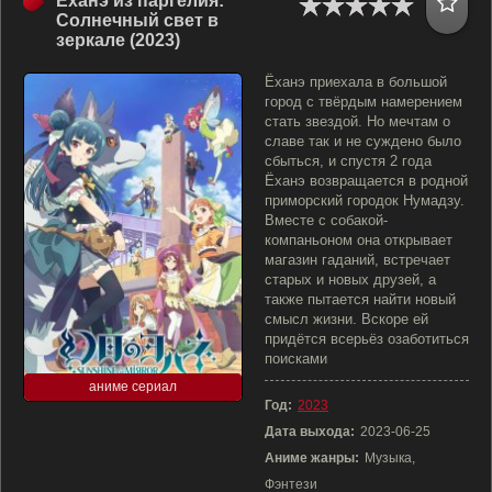
Ёханэ из паргелия:
Солнечный свет в
зеркале (2023)
Ёханэ приехала в большой
город с твёрдым намерением
стать звездой. Но мечтам о
славе так и не суждено было
сбыться, и спустя 2 года
Ёханэ возвращается в родной
приморский городок Нумадзу.
Вместе с собакой-
компаньоном она открывает
магазин гаданий, встречает
старых и новых друзей, а
также пытается найти новый
смысл жизни. Вскоре ей
придётся всерьёз озаботиться
поисками
аниме сериал
Год:
2023
Дата выхода:
2023-06-25
Аниме жанры:
Музыка,
Фэнтези