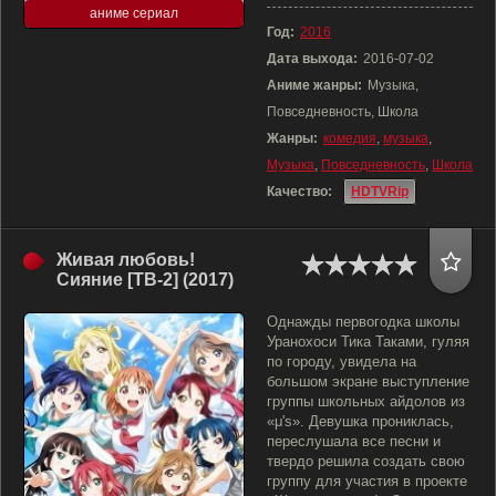
аниме сериал
Год:
2016
Дата выхода:
2016-07-02
Аниме жанры:
Музыка,
Повседневность, Школа
Жанры:
комедия
,
музыка
,
Музыка
,
Повседневность
,
Школа
Качество:
HDTVRip
Живая любовь!
Сияние [ТВ-2] (2017)
Однажды первогодка школы
Уранохоси Тика Таками, гуляя
по городу, увидела на
большом экране выступление
группы школьных айдолов из
«μ's». Девушка прониклась,
переслушала все песни и
твердо решила создать свою
группу для участия в проекте