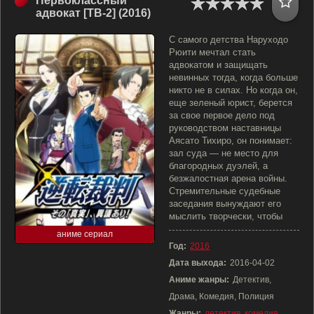
Первоклассный
адвокат [ТВ-2] (2016)
С самого детства Наруходо
Рюити мечтал стать
адвокатом и защищать
невинных тогда, когда больше
никто не в силах. Но когда он,
еще зеленый юрист, берется
за свое первое дело под
руководством наставницы
Аясато Тихиро, он понимает:
зал суда — не место для
благородных дуэлей, а
безжалостная арена войны.
Стремительные судебные
заседания вынуждают его
мыслить творчески, чтобы
аниме сериал
Год:
2016
Дата выхода:
2016-04-02
Аниме жанры:
Детектив,
Драма, Комедия, Полиция
Жанры:
детектив
,
комедия
,