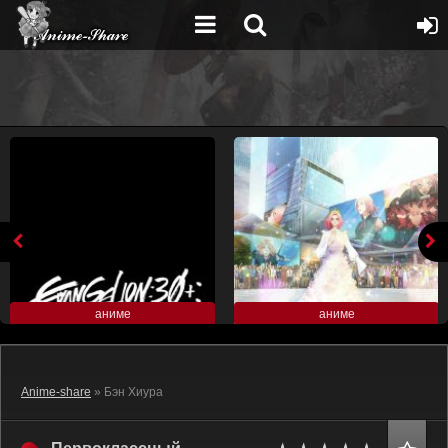
аниме
аниме
Anime-share
» Бэн Хиура