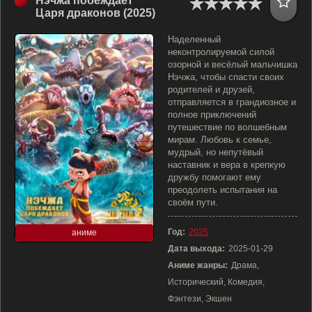
Нэчжа побеждает
Царя драконов (2025)
Наделенный
неконтролируемой силой
озорной и весёлый мальчишка
Нэчжа, чтобы спасти своих
родителей и друзей,
отправляется в грандиозное и
полное приключений
путешествие по волшебным
мирам. Любовь к семье,
мудрый, но непутёвый
наставник и вера в крепкую
дружбу помогают ему
преодолеть испытания на
своём пути.
Год:
2025
аниме
Дата выхода:
2025-01-29
Аниме жанры:
Драма,
Исторический, Комедия,
Фэнтези, Экшен