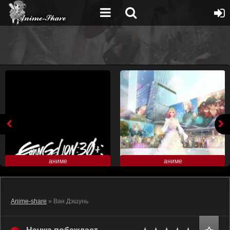
аниме
аниме
Anime-share
» Ван Дэшунь