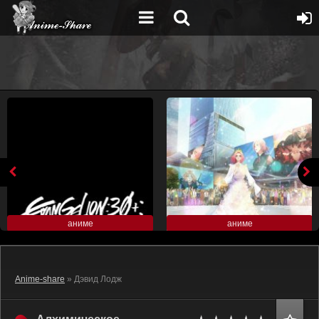
аниме
аниме
Anime-share
» Дэвид Лодж