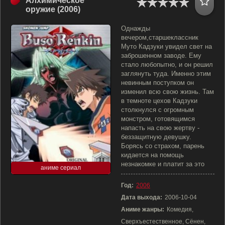
Алхимическое
оружие (2006)
Однажды
вечером,старшеклассник
Муто Кадзуки увидел свет на
заброшенном заводе. Ему
стало любопытно, и он решил
заглянуть туда. Именно этим
невинным поступком он
изменил всю свою жизнь. Там
в темноте цехов Кадзуки
столкнулся с огромным
монстром, готовящимся
напасть на свою жертву -
беззащитную девушку.
Борясь со страхом, парень
кидается на помощь
незнакомке и платит за это
аниме сериал
Год:
2006
Дата выхода:
2006-10-04
Аниме жанры:
Комедия,
Сверхъестественное, Сёнен,