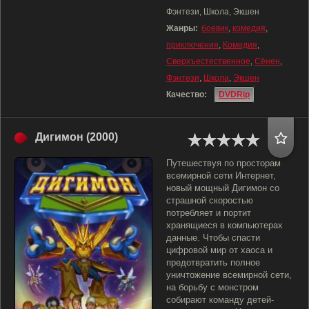
Фэнтези, Школа, Экшен
Жанры:
боевик
,
комедия
,
приключения
,
Комедия
,
Сверхъестественное
,
Сёнен
,
Фэнтези
,
Школа
,
Экшен
Качество:
DVDRip
Дигимон (2000)
Путешествуя по просторам
всемирной сети Интернет,
новый мощный Дигимон со
страшной скоростью
потребляет и портит
хранящиеся в компьютерах
данные. Чтобы спасти
цифровой мир от хаоса и
предотвратить полное
уничтожение всемирной сети,
на борьбу с монстром
собирают команду детей-