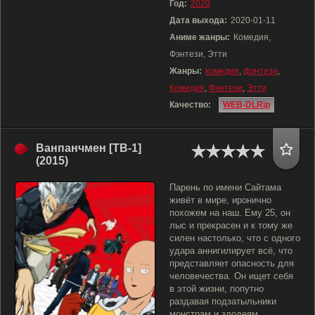
Год:
2020
Дата выхода:
2020-01-11
Аниме жанры:
Комедия,
Фэнтези, Этти
Жанры:
комедия
,
фэнтези
,
Комедия
,
Фэнтези
,
Этти
Качество:
WEB-DLRip
Ванпанчмен [ТВ-1]
(2015)
Парень по имени Сайтама
живёт в мире, иронично
похожем на наш. Ему 25, он
лыс и прекрасен и к тому же
силен настолько, что с одного
удара аннигилирует всё, что
представляет опасность для
человечества. Он ищет себя
в этой жизни, попутно
раздавая подзатыльники
монстрам и злодеям.