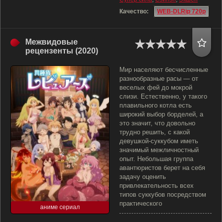
Качество:
WEB-DLRip 720p
Межвидовые
рецензенты (2020)
Мир населяют бесчисленные
разнообразные расы — от
веселых фей до мокрой
слизи. Естественно, у такого
плавильного котла есть
широкий выбор борделей, а
это значит, что довольно
трудно решить, с какой
девушкой-суккубом иметь
значимый межличностный
опыт. Небольшая группа
авантюристов берет на себя
задачу оценить
привлекательность всех
типов суккубов посредством
практического
аниме сериал