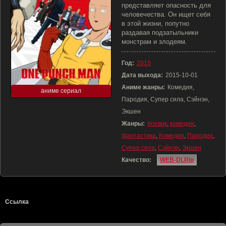
представляет опасность для
человечества. Он ищет себя
в этой жизни, попутно
раздавая подзатыльники
монстрам и злодеям.
Год:
2015
Дата выхода:
2015-10-01
Аниме жанры:
Комедия,
аниме сериал
Пародия, Супер сила, Сэйнэн,
Экшен
Жанры:
боевик
,
комедия
,
фантастика
,
Комедия
,
Пародия
,
Супер сила
,
Сэйнэн
,
Экшен
Качество:
WEB-DLRip
Ссылка