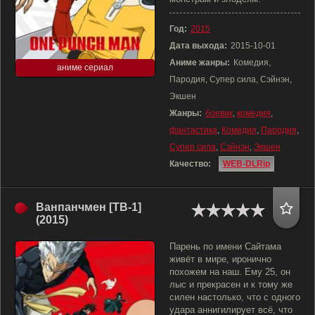
Год:
2015
Дата выхода:
2015-10-01
Аниме жанры:
Комедия,
аниме сериал
Пародия, Супер сила, Сэйнэн,
Экшен
Жанры:
боевик
,
комедия
,
фантастика
,
Комедия
,
Пародия
,
Супер сила
,
Сэйнэн
,
Экшен
Качество:
WEB-DLRip
Ванпанчмен [ТВ-1]
(2015)
Парень по имени Сайтама
живёт в мире, иронично
похожем на наш. Ему 25, он
лыс и прекрасен и к тому же
силен настолько, что с одного
удара аннигилирует всё, что