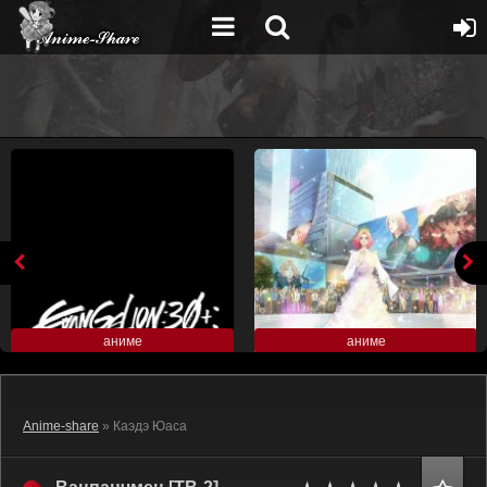
аниме
аниме
Anime-share
» Каэдэ Юаса