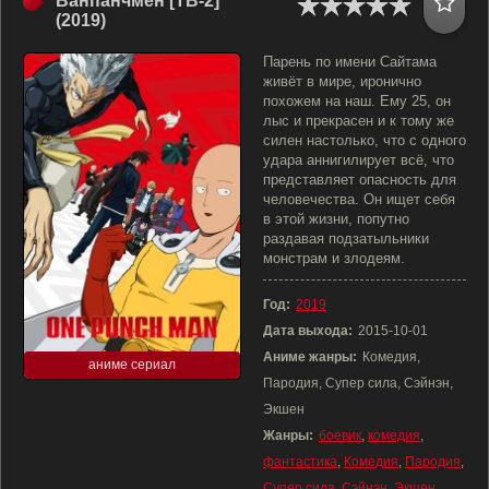
Ванпанчмен [ТВ-2]
(2019)
Парень по имени Сайтама
живёт в мире, иронично
похожем на наш. Ему 25, он
лыс и прекрасен и к тому же
силен настолько, что с одного
удара аннигилирует всё, что
представляет опасность для
человечества. Он ищет себя
в этой жизни, попутно
раздавая подзатыльники
монстрам и злодеям.
Год:
2019
Дата выхода:
2015-10-01
Аниме жанры:
Комедия,
аниме сериал
Пародия, Супер сила, Сэйнэн,
Экшен
Жанры:
боевик
,
комедия
,
фантастика
,
Комедия
,
Пародия
,
Супер сила
,
Сэйнэн
,
Экшен