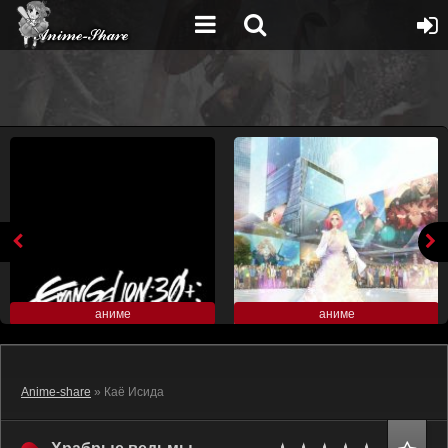
аниме
аниме
Anime-share
» Каё Исида