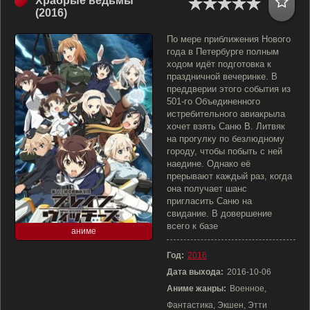
Храбрые ведьмы
(2016)
По мере приближения Нового
года в Петербурге полным
ходом идёт подготовка к
праздничной вечеринке. В
преддверии этого события из
501-го Объединенного
истребительного авиакрыла
хочет взять Саню В. Литвяк
на прогулку по безлюдному
городу, чтобы побыть с ней
наедине. Однако её
прерывают каждый раз, когда
она получает шанс
пригласить Саню на
свидание. В довершение
всего к базе
аниме
Год:
2016
Дата выхода:
2016-10-06
Аниме жанры:
Военное,
Фантастика, Экшен, Этти