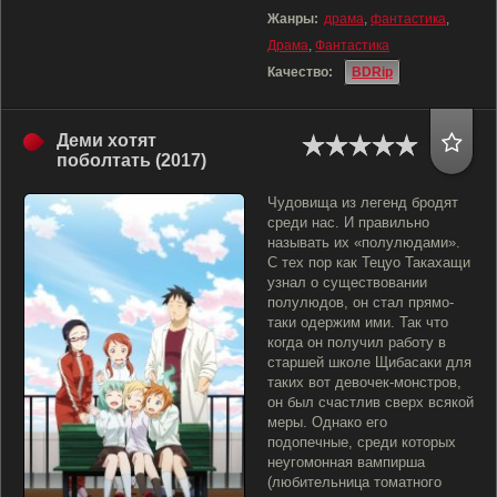
Жанры:
драма
,
фантастика
,
Драма
,
Фантастика
Качество:
BDRip
Деми хотят
поболтать (2017)
Чудовища из легенд бродят
среди нас. И правильно
называть их «полулюдами».
С тех пор как Тецуо Такахащи
узнал о существовании
полулюдов, он стал прямо-
таки одержим ими. Так что
когда он получил работу в
старшей школе Щибасаки для
таких вот девочек-монстров,
он был счастлив сверх всякой
меры. Однако его
подопечные, среди которых
неугомонная вампирша
(любительница томатного