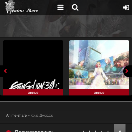
аниме
аниме
Anime-share
» Крис Джордж