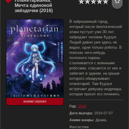
Планетарианка:
Мечта одинокой
звёздочки (2016)
В заброшенный город,
который после биологической
атаки пустует уже 30 лет,
забредает человек Кудзуя.
Людей давно уже здесь не
видно, одни только роботы. В
поисках чего-нибудь
полезного парень
сталкивается с военными
роботами, спасается от них и
забегает в здание, на крыше
которого обнаруживает
планетарий. Там Кудзуя
встречает девушку-андроида,
которая просит его починить
аниме сериал
Год:
2016
Дата выхода:
2016-07-07
Аниме жанры:
Драма,
Фантастика