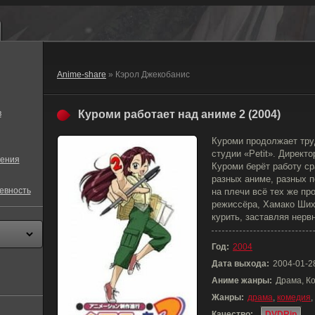
Anime-share
» Кэрол Джекобанис
в
Куроми работает над аниме 2 (2004)
Куроми продолжает тру
студии «Petit». Директ
ения
Куроми берёт работу ср
разных аниме, разных п
евность
на плечи всё тех же п
режиссёра, Хамако Ших
курить, заставляя нер
Год:
2004
Дата выхода:
2004-01-2
Аниме жанры:
Драма, К
Жанры:
драма
,
комедия
,
Качество:
DVDRip