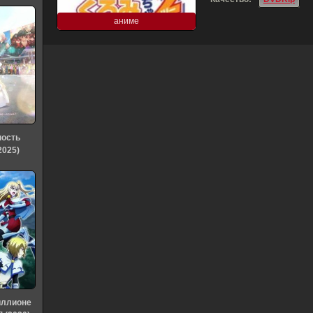
аниме
ность
2025)
иллионе