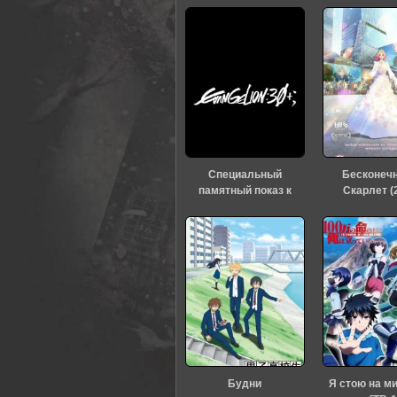
Специальный
Бесконеч
памятный показ к
Скарлет (
тридцатилетию
«Евангелиона» (2026)
Будни
Я стою на м