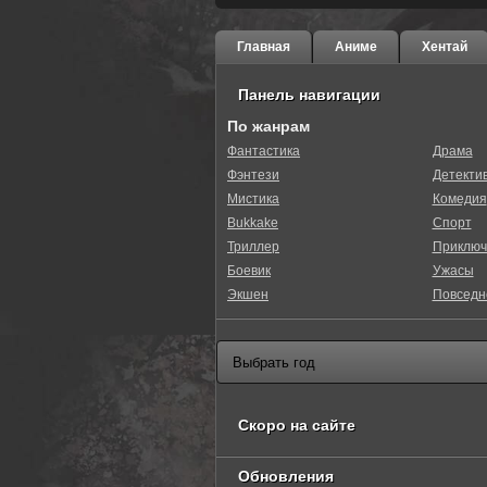
Главная
Аниме
Хентай
Панель навигации
По жанрам
Фантастика
Драма
Фэнтези
Детекти
0
1
2
3
4
5
Мистика
Комедия
Bukkake
Спорт
Триллер
Приключ
Боевик
Ужасы
Экшен
Повседн
Скоро на сайте
Обновления