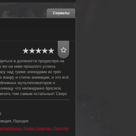
Сериалы
диться в должности продюсера на
ор же на ниве прошлого успеха
азу над тремя эпизодами из трёх
о жанру и стилю анимации, и это всё
роблемных мультипликаторов и
онмацу что неожиданно бросила
вничать тем самым остальных! Сверх
8
омедия, Пародия
мультфильм
,
Драма
,
Комедия
,
Пародия