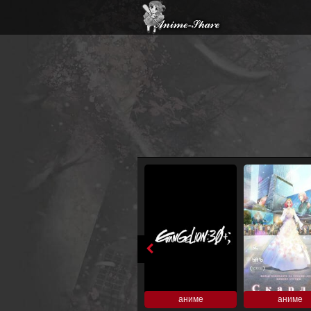
аниме
аниме