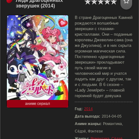
Леди драгоценных
зверушек (2014)
В стране Драгоценных Камней
рождаются волшебные
зверюшки с глазами-
кристаллами. Они – поданные
королевы Джевелин-сама (она
же Джуэлина), и в них скрыта
огромная магическая сила.
Постепенно «драгоценные
зверюшки» прокладывают
путь своей магии в
человеческий мир и учатся
ладить как друг с другом, так
и с людьми. В 6 сезоне –
«Lady Jewelpet» – главной
героиней будет девушка
аниме сериал
Год:
2014
Дата выхода:
2014-04-05
Аниме жанры:
Романтика,
Сёдзё, Фэнтези
Жанры:
Романтика
,
Сёдзё
,