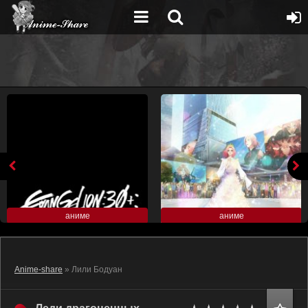
аниме
аниме
Anime-share
» Лили Бодуан