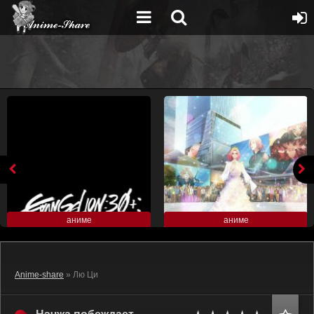
аниме
аниме
Anime-share
» Лю Ци