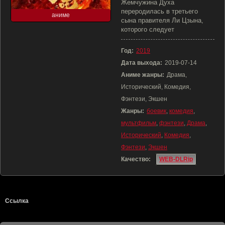
Жемчужина Духа
переродилась в третьего
аниме
сына правителя Ли Цзына,
которого следует
Год:
2019
Дата выхода:
2019-07-14
Аниме жанры:
Драма,
Исторический, Комедия,
Фэнтези, Экшен
Жанры:
боевик
,
комедия
,
мультфильм
,
фэнтези
,
Драма
,
Исторический
,
Комедия
,
Фэнтези
,
Экшен
Качество:
WEB-DLRip
Ссылка