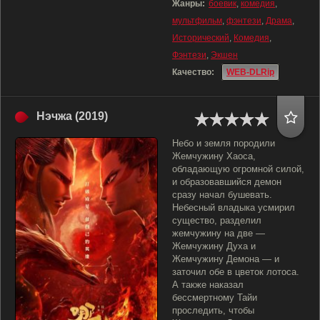
Жанры:
боевик
,
комедия
,
мультфильм
,
фэнтези
,
Драма
,
Исторический
,
Комедия
,
Фэнтези
,
Экшен
Качество:
WEB-DLRip
Нэчжа (2019)
Небо и земля породили
Жемчужину Хаоса,
обладающую огромной силой,
и образовавшийся демон
сразу начал бушевать.
Небесный владыка усмирил
существо, разделил
жемчужину на две —
Жемчужину Духа и
Жемчужину Демона — и
заточил обе в цветок лотоса.
А также наказал
бессмертному Тайи
проследить, чтобы