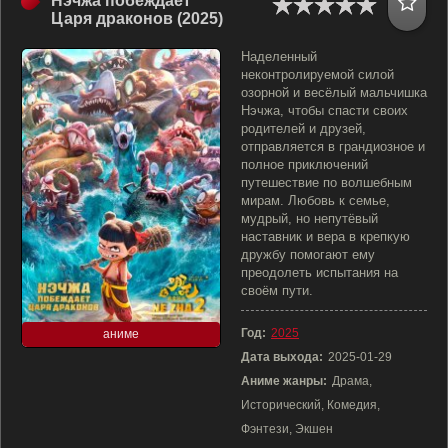
Нэчжа побеждает
Царя драконов (2025)
Наделенный
неконтролируемой силой
озорной и весёлый мальчишка
Нэчжа, чтобы спасти своих
родителей и друзей,
отправляется в грандиозное и
полное приключений
путешествие по волшебным
мирам. Любовь к семье,
мудрый, но непутёвый
наставник и вера в крепкую
дружбу помогают ему
преодолеть испытания на
своём пути.
Год:
2025
аниме
Дата выхода:
2025-01-29
Аниме жанры:
Драма,
Исторический, Комедия,
Фэнтези, Экшен