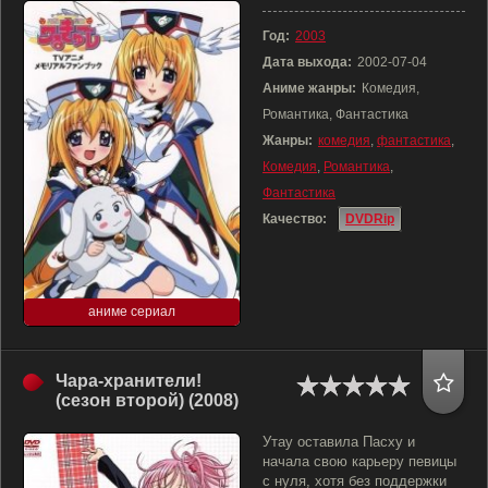
Год:
2003
Дата выхода:
2002-07-04
Аниме жанры:
Комедия,
Романтика, Фантастика
Жанры:
комедия
,
фантастика
,
Комедия
,
Романтика
,
Фантастика
Качество:
DVDRip
аниме сериал
Чара-хранители!
(сезон второй) (2008)
Утау оставила Пасху и
начала свою карьеру певицы
с нуля, хотя без поддержки