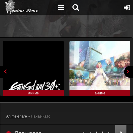
аниме
аниме
Anime-share
» Нанаэ Като