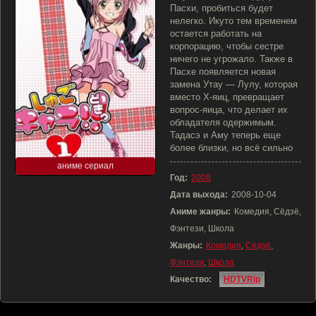
Пасхи, пробиться будет
нелегко. Икуто тем временем
остается работать на
корпорацию, чтобы сестре
ничего не угрожало. Также в
Пасхе появляется новая
замена Утау — Лулу, которая
вместо Х-яиц, превращает
вопрос-яица, что делает их
обладателя одержимым.
Тадасэ и Аму теперь еще
более близки, но всё сильно
аниме сериал
Год:
2008
Дата выхода:
2008-10-04
Аниме жанры:
Комедия, Сёдзё,
Фэнтези, Школа
Жанры:
Комедия
,
Сёдзё
,
Фэнтези
,
Школа
Качество:
HDTVRip