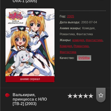
OVA-1 (2005)
Год:
2005
Дата выхода:
2002-07-04
Аниме жанры:
Комедия,
Романтика, Фантастика
Жанры:
комедия
,
фантастика
,
Комедия
,
Романтика
,
Фантастика
Качество:
DVDRip
аниме сериал
Валькирия,
принцесса с НЛО
[ТВ-2] (2003)