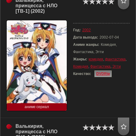
Валькирия,
принцесса с НЛО
[ТВ-1] (2002)
Год:
2002
Дата выхода:
2002-07-04
Аниме жанры:
Комедия,
Фантастика, Этти
Жанры:
комедия
,
фантастика
,
Комедия
,
Фантастика
,
Этти
Качество:
DVDRip
аниме сериал
Валькирия,
принцесса с НЛО