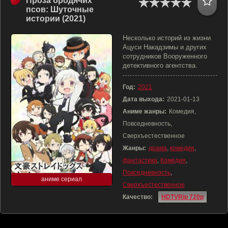
Проза бродячих
псов: Шуточные
истории (2021)
Несколько историй из жизни
Ацуси Накадзимы и других
сотрудников Вооруженного
детективного агентства.
Год:
2021
Дата выхода:
2021-01-13
Аниме жанры:
Комедия,
Повседневность,
Сверхъестественное
Жанры:
драма
,
комедия
,
фантастика
,
Комедия
,
Повседневность
,
аниме сериал
Сверхъестественное
Качество:
HDTVRip 720p