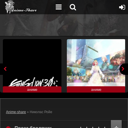
аниме
аниме
Anime-share
» Николас Ройе