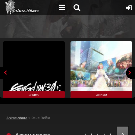
аниме
аниме
Anime-share
» Рене Вейю