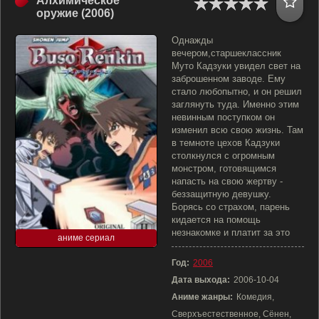
Алхимическое
оружие (2006)
Однажды
вечером,старшеклассник
Муто Кадзуки увидел свет на
заброшенном заводе. Ему
стало любопытно, и он решил
заглянуть туда. Именно этим
невинным поступком он
изменил всю свою жизнь. Там
в темноте цехов Кадзуки
столкнулся с огромным
монстром, готовящимся
напасть на свою жертву -
беззащитную девушку.
Борясь со страхом, парень
кидается на помощь
незнакомке и платит за это
аниме сериал
Год:
2006
Дата выхода:
2006-10-04
Аниме жанры:
Комедия,
Сверхъестественное, Сёнен,