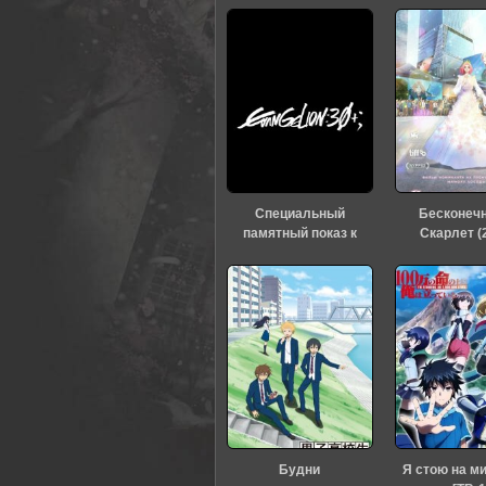
Специальный
Бесконеч
памятный показ к
Скарлет (
тридцатилетию
«Евангелиона» (2026)
Будни
Я стою на м