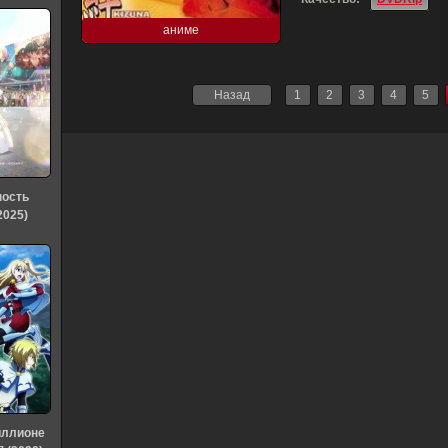
аниме
Назад
1
2
3
4
5
ность
2025)
иллионе