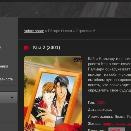
Anime-share
» Рётаро Окиаю » Страница 6
в
Узы 2 (2001)
Кэй и Раммару в целом
работа Кэя в хост-клубе
ения
Раммару обнаруживает 
выходит из себя и уход
евность
им обоим нужно хорошен
понять, что происходит
определить своё будущ
Год:
2001
Дата выхода:
Аниме жанры:
Драма, Р
Жанры:
аниме
,
драма
,
м
Качество:
DVDRip