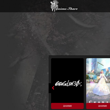
аниме
аниме