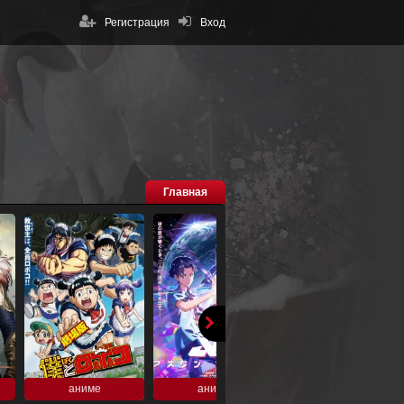
Регистрация
Вход
Главная
аниме
аниме
аниме