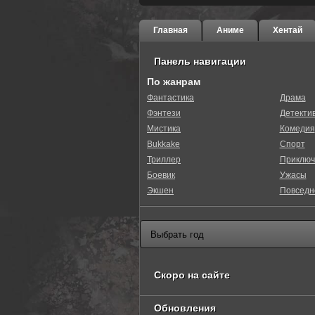
Главная
Аниме
Хентай
Панель навигации
По жанрам
Фантастика
Драма
Фэнтези
Детекти
0
1
2
3
4
5
Мистика
Комедия
Bukkake
Спорт
Триллер
Приключ
Боевик
Ужасы
Экшен
Повседн
Скоро на сайте
Обновления