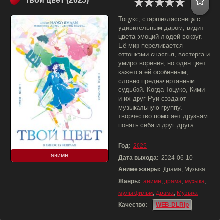
Твой цвет (2025)
Тоцуко, старшеклассница с
удивительным даром, видит
цвета эмоций людей вокруг.
Её мир переливается
оттенками счастья, восторга и
умиротворения, но один цвет
кажется ей особенным,
словно предначертанным
судьбой. Когда Тоцуко, Кими
и их друг Руи создают
музыкальную группу,
творчество помогает друзьям
понять себя и друг друга.
Год:
2025
аниме
Дата выхода:
2024-06-10
Аниме жанры:
Драма, Музыка
Жанры:
аниме
,
драма
,
музыка
,
мультфильм
,
Драма
,
Музыка
Качество:
WEB-DLRip