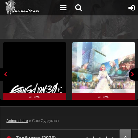
аниме
аниме
Anime-share
» Саю Судзукава