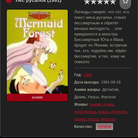
Лес русалок (1991)
Легенды говорят, что тот, кто
поест мяса русалки, станет
бессмертным и обретёт
вечную молодость… или
превратится в монстра.
Бессмертные Юта и Мана
бродят по Японии, встречая
тех, кто, подобно им, обрёл
бессмертие, и тех, кому не
повезло.
Год:
1991
Дата выхода:
1991-08-16
Аниме жанры:
Детектив,
Драма, Ужасы, Фэнтези
аниме
Жанры:
аниме
,
драма
,
мультфильм
,
ужасы
,
Детектив
,
Драма
,
Ужасы
,
Фэнтези
Качество:
VHSRip