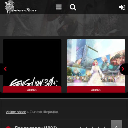
аниме
аниме
Anime-share
» Сьюзэн Шеридан