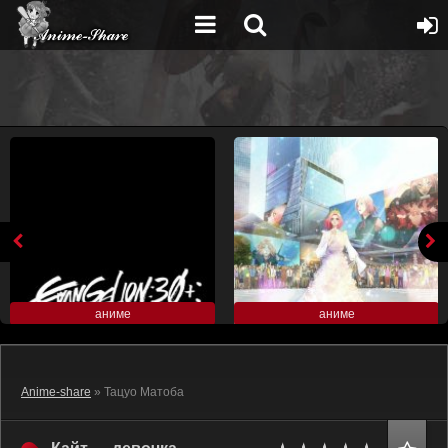
аниме
аниме
Anime-share
» Тацуо Матоба