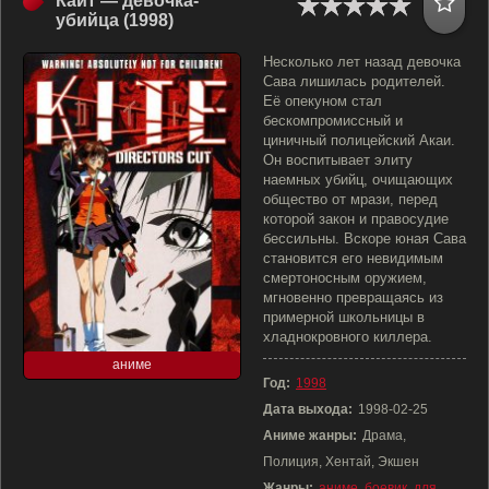
Кайт — девочка-
убийца (1998)
Несколько лет назад девочка
Сава лишилась родителей.
Её опекуном стал
бескомпромиссный и
циничный полицейский Акаи.
Он воспитывает элиту
наемных убийц, очищающих
общество от мрази, перед
которой закон и правосудие
бессильны. Вскоре юная Сава
становится его невидимым
смертоносным оружием,
мгновенно превращаясь из
примерной школьницы в
хладнокровного киллера.
аниме
Год:
1998
Дата выхода:
1998-02-25
Аниме жанры:
Драма,
Полиция, Хентай, Экшен
Жанры:
аниме
,
боевик
,
для