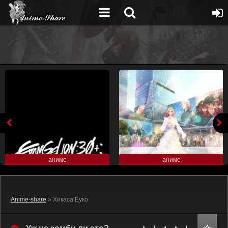
аниме
аниме
Anime-share
» Хикаса Ёуко