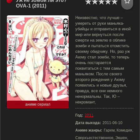
Уж не зомби ли это?
OVA-1 (2011)
Неизвестно, что лучше –
умереть от руки маньяка-
убийцы и отправиться в иной
мир или вернуться после
смерти на землю в облике
зомби и пытаться отомстить
своему обидчику. Но, раз уж
Аюму стал зомби, то теперь
очень постарается
поквитаться с тем самым
маньяком. После своего
второго рождения у Аюму
появились и новые друзья,
правда, все они немного
ненормальны. Так, Ю –
некромант,
аниме сериал
Год:
2011
Дата выхода:
2011-06-10
Аниме жанры:
Гарем, Комедия,
Сверхъестественное, Экшен,