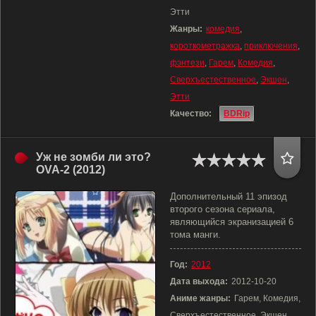
Этти
Жанры:
комедия
,
короткометражка
,
приключения
,
фэнтези
,
Гарем
,
Комедия
,
Сверхъестественное
,
Экшен
,
Этти
Качество:
BDRip
Уж не зомби ли это?
OVA-2 (2012)
Дополнительный 11 эпизод
второго сезона сериала,
являющийся экранизацией 6
тома манги.
Год:
2012
Дата выхода:
2012-10-20
Аниме жанры:
Гарем, Комедия,
Сверхъестественное, Экшен,