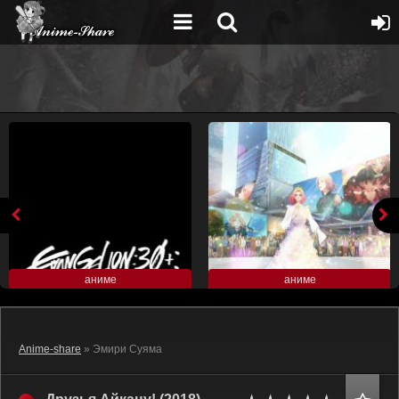
аниме
аниме
Anime-share
» Эмири Суяма