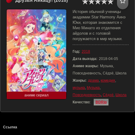
Друзья Айкацу! (2018)
История обычной ученицы
академии Star Harmony Аинэ
Юки, которая знакомится с
Мио Минато из отделения
айдолов и с головой
погружается в мир музыки.
Год:
2018
Дата выхода:
2018-04-05
Аниме жанры:
Музыка,
Повседневность, Сёдзё, Школа
Жанры:
драма
,
комедия
,
музыка
,
Музыка
,
Повседневность
,
Сёдзё
,
Школа
аниме сериал
Качество:
BDRip
Ссылка