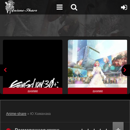
аниме
аниме
Anime-share
» Ю Хаманака