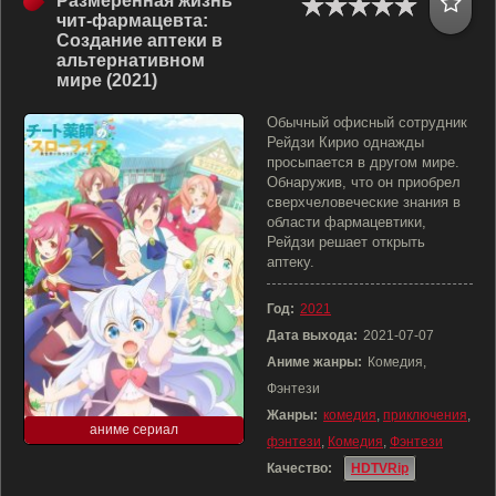
Размеренная жизнь
чит-фармацевта:
Создание аптеки в
альтернативном
мире (2021)
Обычный офисный сотрудник
Рейдзи Кирио однажды
просыпается в другом мире.
Обнаружив, что он приобрел
сверхчеловеческие знания в
области фармацевтики,
Рейдзи решает открыть
аптеку.
Год:
2021
Дата выхода:
2021-07-07
Аниме жанры:
Комедия,
Фэнтези
Жанры:
комедия
,
приключения
,
аниме сериал
фэнтези
,
Комедия
,
Фэнтези
Качество:
HDTVRip