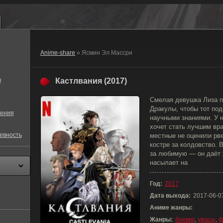
Anime-share
» Ясмин Эл Массри
в
Кастлвания (2017)
Смелая девушка Лиза п
Дракулы, чтобы тот по
ения
научными знаниями. У 
хочет стать лучшим вра
евность
местные не оценили рве
костре за колдовство.
за любимую — он даёт 
насылает на
Год:
2017
Дата выхода:
2017-06-0
Аниме жанры:
Жанры:
боевик
,
ужасы
,
ф