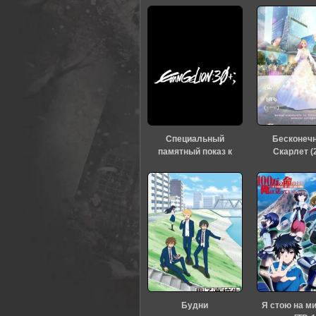
Специальный
Бесконеч
памятный показ к
Скарлет (
тридцатилетию
«Евангелиона» (2026)
Будни
Я стою на м