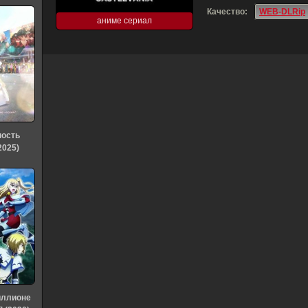
Качество:
WEB-DLRip
аниме сериал
ность
2025)
иллионе