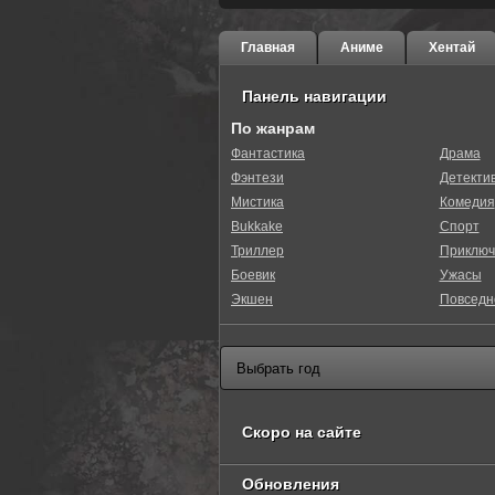
Главная
Аниме
Хентай
Панель навигации
По жанрам
Фантастика
Драма
Фэнтези
Детекти
0
1
2
3
4
5
Мистика
Комедия
Bukkake
Спорт
Триллер
Приключ
Боевик
Ужасы
Экшен
Повседн
Скоро на сайте
Обновления