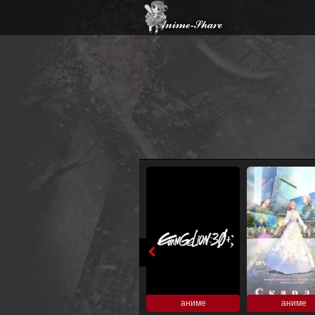
аниме
аниме